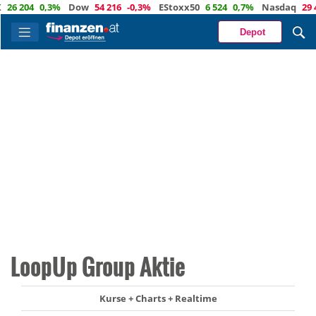
 204
0,3%
Dow
54 216
-0,3%
EStoxx50
6 524
0,7%
Nasdaq
29 457
Depot
LoopUp Group Aktie
Kurse + Charts + Realtime