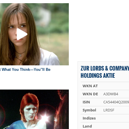
ZUR LORDS & COMPAN
HOLDINGS AKTIE
WKN AT
WKN DE
A3DWB4
ISIN
CA54404Q2009
Symbol
LRDSF
Indizes
Land