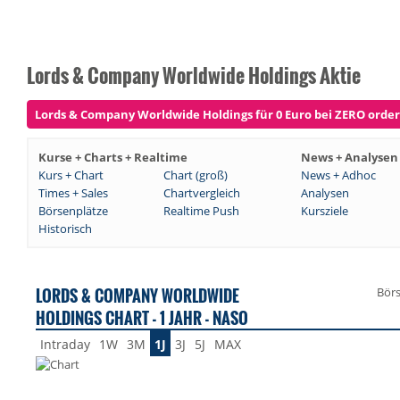
Lords & Company Worldwide Holdings Aktie
Lords & Company Worldwide Holdings für 0 Euro bei ZERO ordern
Kurse + Charts + Realtime
News + Analysen
Kurs + Chart
Chart (groß)
News + Adhoc
Times + Sales
Chartvergleich
Analysen
Börsenplätze
Realtime Push
Kursziele
Historisch
LORDS & COMPANY WORLDWIDE
Bör
HOLDINGS CHART - 1 JAHR - NASO
Intraday
1W
3M
1J
3J
5J
MAX