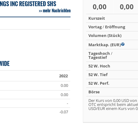
GS INC REGISTERED SHS
0,00
0,00
mehr Nachrichten
Kurszeit
Vortag
/
Eröffnung
Volumen (Stück)
Marktkap. (EUR)
Tageshoch
/
Tagestief
WIDE
52 W. Hoch
52 W. Tief
2022
52 W. Perf.
0.00
Börse
0.00
Der Kurs von 0,00 USD von
-
OTC entspricht beim aktue
USD/EUR einem Kurs von 0,
-0.07