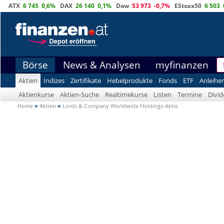
ATX
6 745
0,6%
DAX
26 140
0,1%
Dow
53 973
-0,7%
EStoxx50
6 503
Börse
News & Analysen
myfinanzen
Aktien
Indizes
Zertifikate
Hebelprodukte
Fonds
ETF
Anleihe
Aktienkurse
Aktien-Suche
Realtimekurse
Listen
Termine
Divi
Home
»
Aktien
»
Lords & Company Worldwide Holdings-Aktie