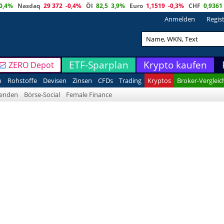
0,4%
Nasdaq
29 372
-0,4%
Öl
82,5
3,9%
Euro
1,1519
-0,3%
CHF
0,9361
Anmelden
Regis
ETF-Sparplan
Krypto kaufen
ZERO Depot
n
Rohstoffe
Devisen
Zinsen
CFDs
Trading
Kryptos
Broker-Vergleic
denden
Börse-Social
Female Finance