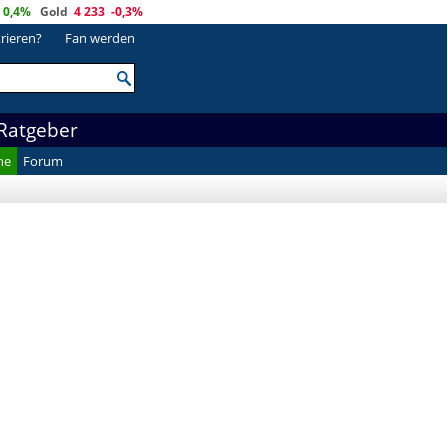
0,4%
Gold
4 233
-0,3%
trieren?
Fan werden
Ratgeber
he
Forum