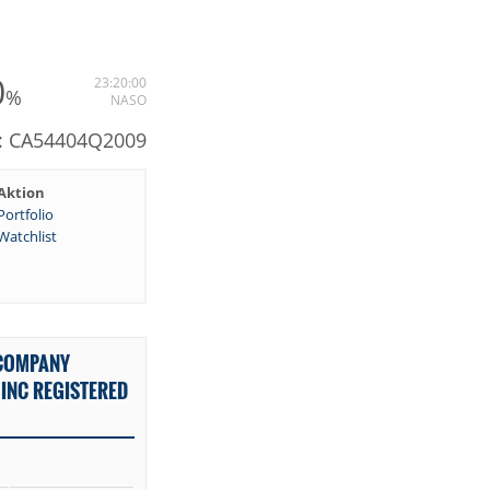
0
23:20:00
%
NASO
: CA54404Q2009
Aktion
Portfolio
Watchlist
 COMPANY
INC REGISTERED