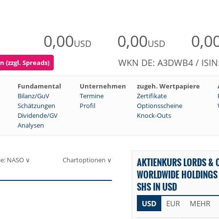
0,00
0,00
0,0
USD
USD
WKN DE: A3DWB4 / ISIN
 (zzgl. Spreads)
Fundamental
Unternehmen
zugeh. Wertpapiere
Bilanz/GuV
Termine
Zertifikate
Schätzungen
Profil
Optionsscheine
Dividende/GV
Knock-Outs
Analysen
se: NASO ∨
Chartoptionen ∨
AKTIENKURS LORDS &
WORLDWIDE HOLDINGS 
SHS IN USD
USD
EUR
MEHR