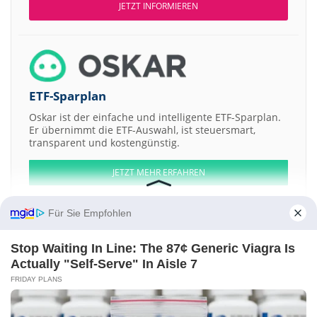
JETZT INFORMIEREN
ETF-Sparplan
Oskar ist der einfache und intelligente ETF-Sparplan.
Er übernimmt die ETF-Auswahl, ist steuersmart,
transparent und kostengünstig.
JETZT MEHR ERFAHREN
Für Sie Empfohlen
Stop Waiting In Line: The 87¢ Generic Viagra Is
Aktien ATX
DAX
EuroStoxx 50
Dow Jones
NASDAQ 100
Nikkei 225
Actually "Self-Serve" In Aisle 7
S&P 500
FRIDAY PLANS
Weitere Aktien:
Trine II Acquisition a
Ora Gold
SilverSPA a
Desert Peak Mineral a