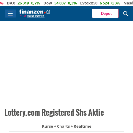
DAX
26 319
0,7%
Dow
54 037
0,3%
EStoxx50
6 524
0,3%
Nasdaq
Depot
Lottery.com Registered Shs Aktie
Kurse + Charts + Realtime