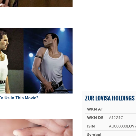
ZUR LOVISA HOLDINGS 
WKN AT
WKN DE
A12G1C
ISIN
AU000000LOV
Symbol