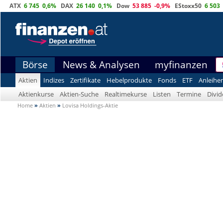
ATX
6 745
0,6%
DAX
26 140
0,1%
Dow
53 885
-0,9%
EStoxx50
6 503
Börse
News & Analysen
myfinanzen
Aktien
Indizes
Zertifikate
Hebelprodukte
Fonds
ETF
Anleihe
Aktienkurse
Aktien-Suche
Realtimekurse
Listen
Termine
Divi
Home
»
Aktien
»
Lovisa Holdings-Aktie