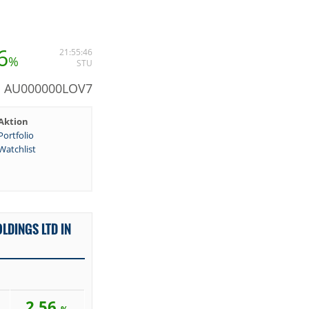
6
21:55:46
%
STU
N: AU000000LOV7
Aktion
Portfolio
Watchlist
LDINGS LTD IN
2,56