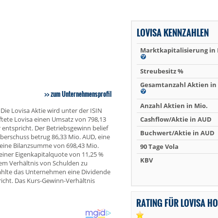
LOVISA KENNZAHLEN
Marktkapitalisierung in
Streubesitz %
Gesamtanzahl Aktien in 
zum Unternehmensprofil
Anzahl Aktien in Mio.
Die Lovisa Aktie wird unter der ISIN
tete Lovisa einen Umsatz von 798,13
Cashflow/Aktie in AUD
ntspricht. Der Betriebsgewinn belief
Buchwert/Aktie in AUD
überschuss betrug 86,33 Mio. AUD, eine
eine Bilanzsumme von 698,43 Mio.
90 Tage Vola
einer Eigenkapitalquote von 11,25 %
KBV
nem Verhältnis von Schulden zu
ahlte das Unternehmen eine Dividende
richt. Das Kurs-Gewinn-Verhältnis
RATING FÜR LOVISA H