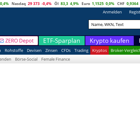
0,4%
Nasdaq
29 373
-0,4%
Öl
83,3
4,9%
Euro
1,1525
0,0%
CHF
0,9364
Anmelden
Regis
ETF-Sparplan
Krypto kaufen
ZERO Depot
n
Rohstoffe
Devisen
Zinsen
CFDs
Trading
Kryptos
Broker-Vergleic
denden
Börse-Social
Female Finance