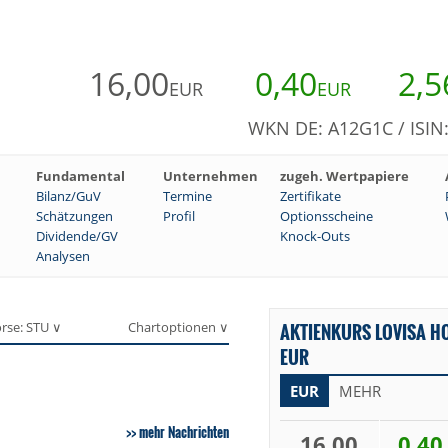
16,00
0,40
2,5
EUR
EUR
WKN DE: A12G1C / ISI
Fundamental
Unternehmen
zugeh. Wertpapiere
Bilanz/GuV
Termine
Zertifikate
Schätzungen
Profil
Optionsscheine
Dividende/GV
Knock-Outs
Analysen
rse: STU ∨
Chartoptionen ∨
AKTIENKURS LOVISA HO
EUR
EUR
MEHR
mehr Nachrichten
16,00
0,40