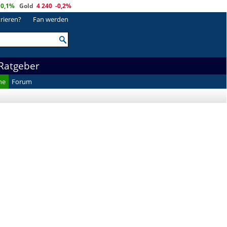
0,1%
Gold
4 240
-0,2%
trieren?
Fan werden
Ratgeber
he
Forum