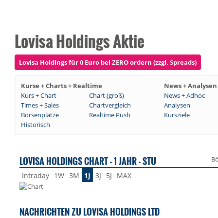
Lovisa Holdings Aktie
Lovisa Holdings für 0 Euro bei ZERO ordern (zzgl. Spreads)
Kurse + Charts + Realtime
News + Analysen
Kurs + Chart
Chart (groß)
News + Adhoc
Times + Sales
Chartvergleich
Analysen
Börsenplätze
Realtime Push
Kursziele
Historisch
LOVISA HOLDINGS CHART - 1 JAHR - STU
Bö
Intraday
1W
3M
1J
3J
5J
MAX
NACHRICHTEN ZU LOVISA HOLDINGS LTD