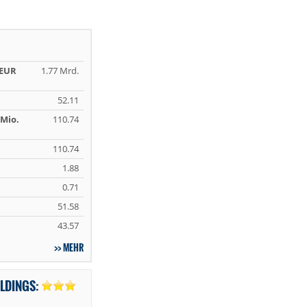
 EUR
1.77 Mrd.
52.11
Mio.
110.74
110.74
1.88
0.71
51.58
43.57
MEHR
OLDINGS: