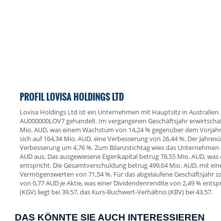
PROFIL LOVISA HOLDINGS LTD
Lovisa Holdings Ltd ist ein Unternehmen mit Hauptsitz in Australien. 
AU000000LOV7 gehandelt. Im vergangenen Geschäftsjahr erwirtschaf
Mio. AUD, was einem Wachstum von 14,24 % gegenüber dem Vorjahr e
sich auf 164,34 Mio. AUD, eine Verbesserung von 26,44 %. Der Jahres
Verbesserung um 4,76 %. Zum Bilanzstichtag wies das Unternehmen 
AUD aus. Das ausgewiesene Eigenkapital betrug 78,55 Mio. AUD, was 
entspricht. Die Gesamtverschuldung betrug 499,64 Mio. AUD, mit ei
Vermögenswerten von 71,54 %. Für das abgelaufene Geschäftsjahr z
von 0,77 AUD je Aktie, was einer Dividendenrendite von 2,49 % entsp
(KGV) liegt bei 39,57, das Kurs-Buchwert-Verhältnis (KBV) bei 43,57.