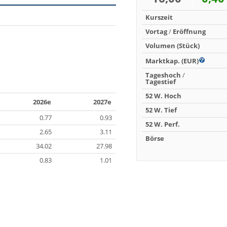
Kurszeit
Vortag
/
Eröffnung
Volumen (Stück)
Marktkap. (EUR)
Tageshoch
/
Tagestief
52 W. Hoch
2026e
2027e
52 W. Tief
0.77
0.93
52 W. Perf.
2.65
3.11
Börse
34.02
27.98
0.83
1.01