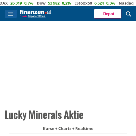
26 319
0,7%
Dow
53 982
0,2%
EStoxx50
6 524
0,3%
Nasdaq
29 6
Depot
Lucky Minerals Aktie
Kurse + Charts + Realtime