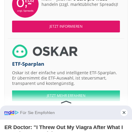
handeln (zzgl. marktüblicher Spreads)!
JETZT INFORMIEREN
ETF-Sparplan
Oskar ist der einfache und intelligente ETF-Sparplan.
Er übernimmt die ETF-Auswahl, ist steuersmart,
transparent und kostengünstig.
JETZT MEHR ERFAHREN
Für Sie Empfohlen
ER Doctor: "I Threw Out My Viagra After What I
Aktien ATX
DAX
EuroStoxx 50
Dow Jones
NASDAQ 100
Nikkei 225