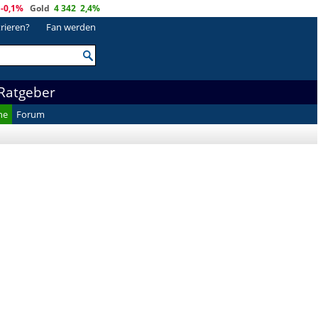
-0,1%
Gold
4 342
2,4%
trieren?
Fan werden
Ratgeber
he
Forum