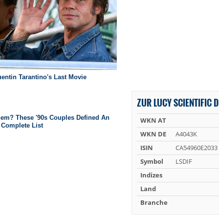
ZUR LUCY SCIENTIFIC 
WKN AT
WKN DE
A4043K
ISIN
CA54960E2033
Symbol
LSDIF
Indizes
Land
Branche