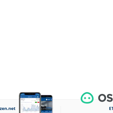
zen.net
E