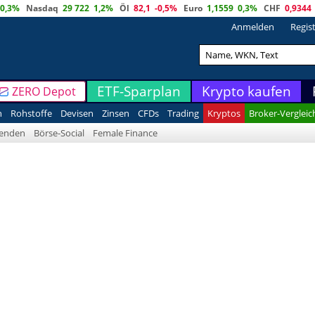
0,3%
Nasdaq
29 722
1,2%
Öl
82,1
-0,5%
Euro
1,1559
0,3%
CHF
0,9344
Anmelden
Regis
ETF-Sparplan
Krypto kaufen
ZERO Depot
n
Rohstoffe
Devisen
Zinsen
CFDs
Trading
Kryptos
Broker-Vergleic
denden
Börse-Social
Female Finance