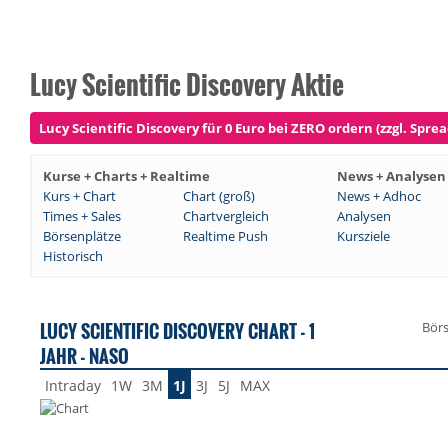
Lucy Scientific Discovery Aktie
Lucy Scientific Discovery für 0 Euro bei ZERO ordern (zzgl. Sprea
Kurse + Charts + Realtime
News + Analysen
Kurs + Chart
Chart (groß)
News + Adhoc
Times + Sales
Chartvergleich
Analysen
Börsenplätze
Realtime Push
Kursziele
Historisch
LUCY SCIENTIFIC DISCOVERY CHART - 1
Bör
JAHR - NASO
Intraday
1W
3M
1J
3J
5J
MAX