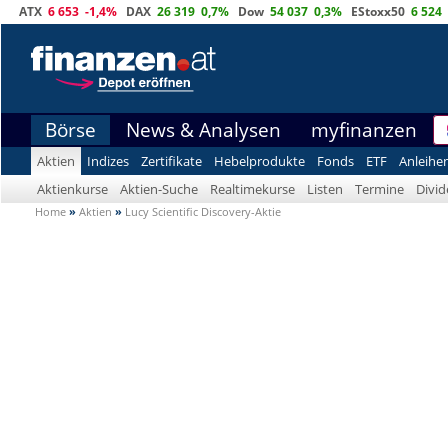
ATX
6 653
-1,4%
DAX
26 319
0,7%
Dow
54 037
0,3%
EStoxx50
6 524
Börse
News & Analysen
myfinanzen
Aktien
Indizes
Zertifikate
Hebelprodukte
Fonds
ETF
Anleihe
Aktienkurse
Aktien-Suche
Realtimekurse
Listen
Termine
Divi
Home
»
Aktien
»
Lucy Scientific Discovery-Aktie