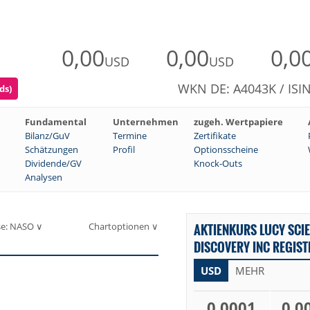
0,00
0,00
0,0
USD
USD
WKN DE: A4043K / ISI
ds)
Fundamental
Unternehmen
zugeh. Wertpapiere
Bilanz/GuV
Termine
Zertifikate
Schätzungen
Profil
Optionsscheine
Dividende/GV
Knock-Outs
Analysen
se: NASO ∨
Chartoptionen ∨
AKTIENKURS LUCY SCIE
DISCOVERY INC REGIST
USD
MEHR
0,0001
0,0