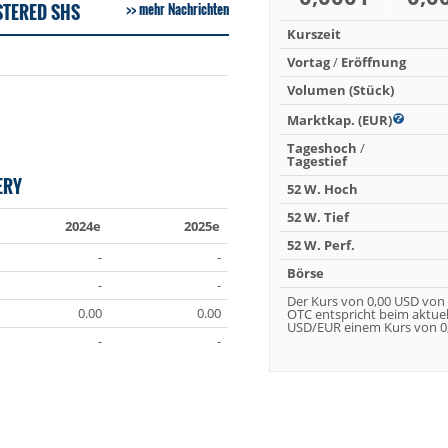
STERED SHS
mehr Nachrichten
Kurszeit
Vortag
/
Eröffnung
Volumen (Stück)
Marktkap. (EUR)
Tageshoch
/
Tagestief
ERY
52 W. Hoch
52 W. Tief
2024e
2025e
52 W. Perf.
-
-
Börse
-
-
Der Kurs von 0,00 USD von
0.00
0.00
OTC entspricht beim aktue
USD/EUR einem Kurs von 0,
-
-