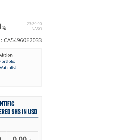
0
23:20:00
%
NASO
N: CA54960E2033
Aktion
Portfolio
Watchlist
NTIFIC
ERED SHS IN USD
0
0,00