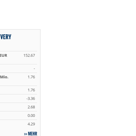
OVERY
 EUR
152.67
-
Mio.
1.76
1.76
-3.36
2.68
0.00
4.29
MEHR