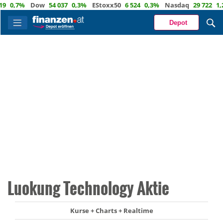
0,7%
Dow
54 037
0,3%
EStoxx50
6 524
0,3%
Nasdaq
29 722
1,2%
Depot
Luokung Technology Aktie
Kurse + Charts + Realtime