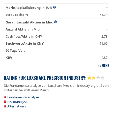
-
Marktkapitalisierung in EUR
Streubesitz %
61.29
-
Gesamtanzahl Aktien in Mio.
Anzahl Aktien in Mio.
-
Cashflow/Aktie in CNY
2.73
Buchwert/Aktie in CNY
11.66
90 Tage Vola
-
KBV
4.87
MEHR
RATING FÜR LUXSHARE PRECISION INDUSTRY:
Die Fundamentalanalyse von Luxshare Precision Industry ergibt 2 von
4 Sternen bei mittlerem Risiko.
Fundamentalanalyse
Risikoanalyse
Alternativen