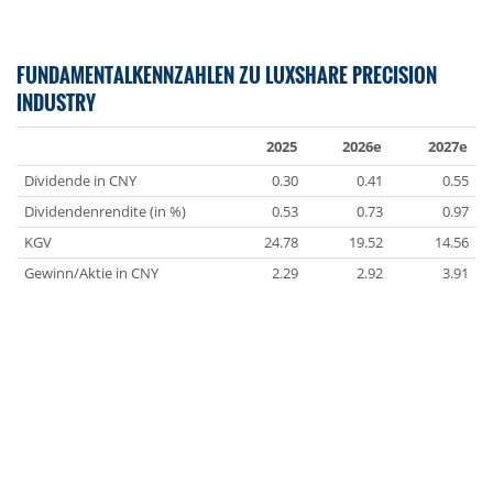
FUNDAMENTALKENNZAHLEN ZU LUXSHARE PRECISION
INDUSTRY
2025
2026e
2027e
Dividende in CNY
0.30
0.41
0.55
Dividendenrendite (in %)
0.53
0.73
0.97
KGV
24.78
19.52
14.56
Gewinn/Aktie in CNY
2.29
2.92
3.91