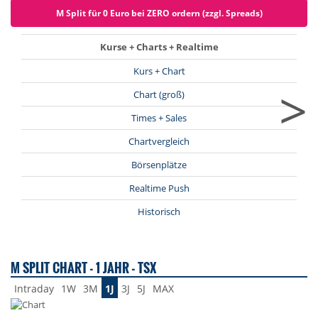
M Split für 0 Euro bei ZERO ordern (zzgl. Spreads)
Kurse + Charts + Realtime
Kurs + Chart
>
Chart (groß)
Times + Sales
Chartvergleich
Börsenplätze
Realtime Push
Historisch
M SPLIT CHART - 1 JAHR - TSX
Intraday
1W
3M
1J
3J
5J
MAX