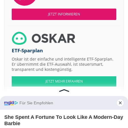
JETZT INFORMIEREN
ETF-Sparplan
Oskar ist der einfache und intelligente ETF-Sparplan.
Er übernimmt die ETF-Auswahl, ist steuersmart,
transparent und kostengünstig.
JETZT MEHR ERFAHREN
Für Sie Empfohlen
Aktien ATX
DAX
EuroStoxx 50
Dow Jones
NASDAQ 100
Nikkei 225
She Spent A Fortune To Look Like A Modern-Day
S&P 500
Barbie