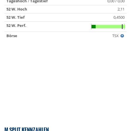
Tageshoch
/
Tagestief
0,00 / 0,00
52 W. Hoch
2,11
52 W. Tief
0,4500
52 W. Perf.
Börse
TSX
M SPLIT KENNZAHLEN