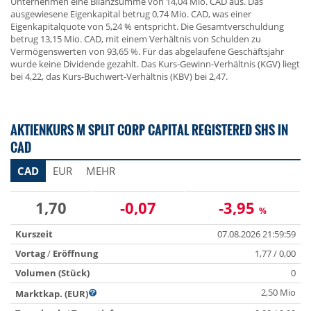
Unternehmen eine Bilanzsumme von 14,04 Mio. CAD aus. Das
ausgewiesene Eigenkapital betrug 0,74 Mio. CAD, was einer
Eigenkapitalquote von 5,24 % entspricht. Die Gesamtverschuldung
betrug 13,15 Mio. CAD, mit einem Verhältnis von Schulden zu
Vermögenswerten von 93,65 %. Für das abgelaufene Geschäftsjahr
wurde keine Dividende gezahlt. Das Kurs-Gewinn-Verhältnis (KGV) liegt
bei 4,22, das Kurs-Buchwert-Verhältnis (KBV) bei 2,47.
AKTIENKURS M SPLIT CORP CAPITAL REGISTERED SHS IN
CAD
CAD
EUR
MEHR
1,70
-0,07
-3,95
%
Kurszeit
07.08.2026 21:59:59
Vortag
/
Eröffnung
1,77 / 0,00
Volumen (Stück)
0
2,50 Mio
Marktkap. (EUR)