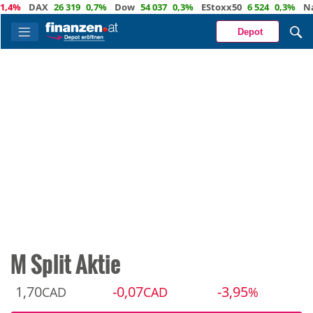
%
DAX
26 319
0,7%
Dow
54 037
0,3%
EStoxx50
6 524
0,3%
Nasda
Depot
M Split Aktie
1,70
-0,07
-3,95
CAD
CAD
%