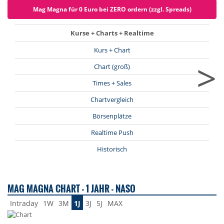
Mag Magna für 0 Euro bei ZERO ordern (zzgl. Spreads)
Kurse + Charts + Realtime
Kurs + Chart
>
Chart (groß)
Times + Sales
Chartvergleich
Börsenplätze
Realtime Push
Historisch
MAG MAGNA CHART - 1 JAHR - NASO
Intraday
1W
3M
1J
3J
5J
MAX