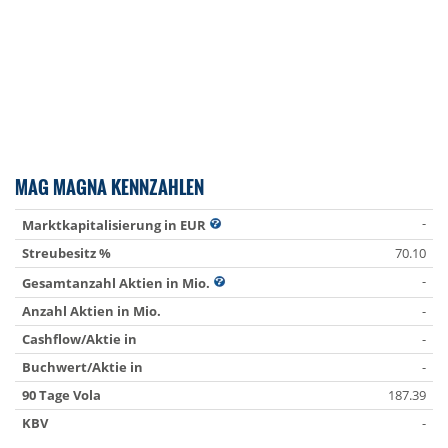
MAG MAGNA KENNZAHLEN
-
Marktkapitalisierung in EUR
Streubesitz %
70.10
-
Gesamtanzahl Aktien in Mio.
Anzahl Aktien in Mio.
-
Cashflow/Aktie in
-
Buchwert/Aktie in
-
90 Tage Vola
187.39
KBV
-