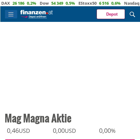
26 186
0,2%
Dow
54 349
0,5%
EStoxx50
6 516
0,6%
Nasdaq
29 4
Depot
Mag Magna Aktie
0,46
0,00
0,00
USD
USD
%