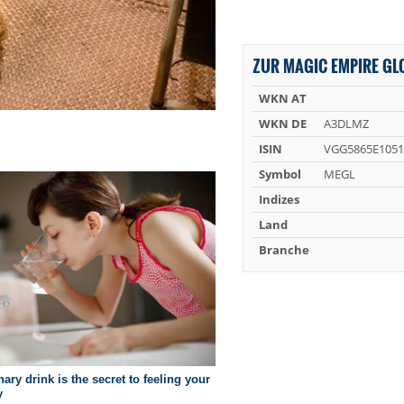
ZUR MAGIC EMPIRE GL
WKN AT
WKN DE
A3DLMZ
ISIN
VGG5865E1051
Symbol
MEGL
Indizes
Land
Branche