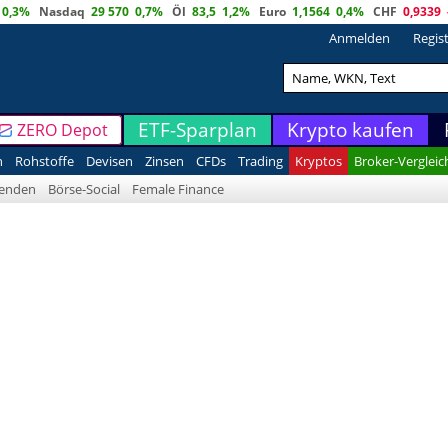
0,3%
Nasdaq
29 570
0,7%
Öl
83,5
1,2%
Euro
1,1564
0,4%
CHF
0,9339
Anmelden
Regis
ETF-Sparplan
Krypto kaufen
ZERO Depot
n
Rohstoffe
Devisen
Zinsen
CFDs
Trading
Kryptos
Broker-Vergleic
denden
Börse-Social
Female Finance