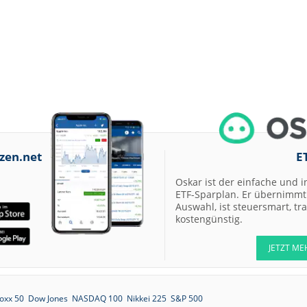
zen.net
E
Oskar ist der einfache und i
ETF-Sparplan. Er übernimmt 
Auswahl, ist steuersmart, t
kostengünstig.
JETZT ME
oxx 50
Dow Jones
NASDAQ 100
Nikkei 225
S&P 500