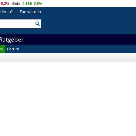
-0,2%
Gold
4 336
2,3%
trieren?
Fan werden
Ratgeber
he
Forum