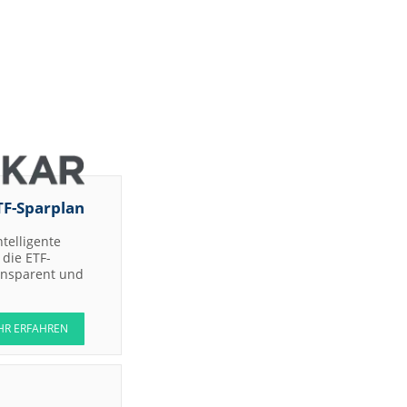
TF-Sparplan
ntelligente
die ETF-
ransparent und
HR ERFAHREN