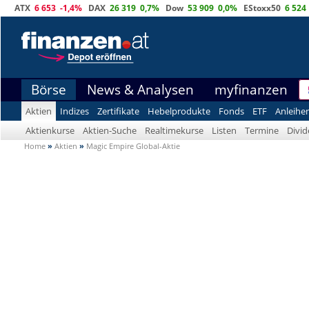
ATX
6 653
-1,4%
DAX
26 319
0,7%
Dow
53 909
0,0%
EStoxx50
6 524
Börse
News & Analysen
myfinanzen
Aktien
Indizes
Zertifikate
Hebelprodukte
Fonds
ETF
Anleihe
Aktienkurse
Aktien-Suche
Realtimekurse
Listen
Termine
Divi
Home
»
Aktien
»
Magic Empire Global-Aktie