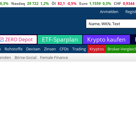
0,3%
Nasdaq
29 722
1,2%
Öl
82,1
-0,5%
Euro
1,1559
0,3%
CHF
0,9344
Anmelden
Regis
ETF-Sparplan
Krypto kaufen
ZERO Depot
n
Rohstoffe
Devisen
Zinsen
CFDs
Trading
Kryptos
Broker-Vergleic
denden
Börse-Social
Female Finance