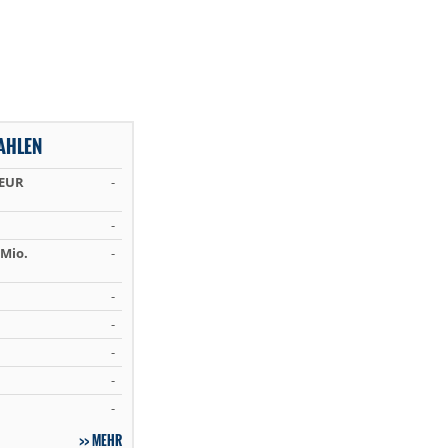
AHLEN
 EUR
-
-
Mio.
-
-
-
-
-
-
MEHR