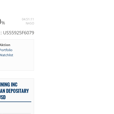
0
04:51:11
%
NASO
N: US55925F6079
Aktion
Portfolio
Watchlist
NING INC
AN DEPOSITARY
USD