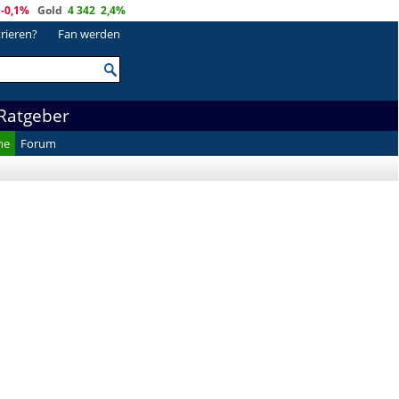
-0,1%
Gold
4 342
2,4%
trieren?
Fan werden
Ratgeber
he
Forum