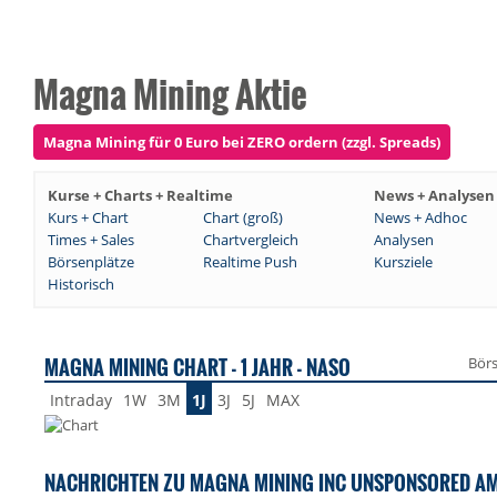
Magna Mining Aktie
Magna Mining für 0 Euro bei ZERO ordern (zzgl. Spreads)
Kurse + Charts + Realtime
News + Analysen
Kurs + Chart
Chart (groß)
News + Adhoc
Times + Sales
Chartvergleich
Analysen
Börsenplätze
Realtime Push
Kursziele
Historisch
MAGNA MINING CHART - 1 JAHR - NASO
Bör
Intraday
1W
3M
1J
3J
5J
MAX
NACHRICHTEN ZU MAGNA MINING INC UNSPONSORED AM