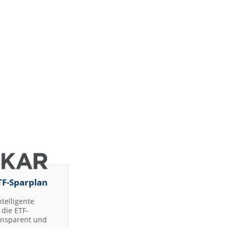
TF-Sparplan
ntelligente
die ETF-
ransparent und