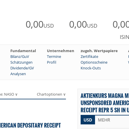
0,00
0,00
0,0
USD
USD
ISI
Fundamental
Unternehmen
zugeh. Wertpapiere
Bilanz/GuV
Termine
Zertifikate
Schätzungen
Profil
Optionsscheine
Dividende/GV
Knock-Outs
Analysen
se: NASO ∨
Chartoptionen ∨
AKTIENKURS MAGNA MI
UNSPONSORED AMERIC
RECEIPT REPR 5 SH IN 
USD
MEHR
ERICAN DEPOSITARY RECEIPT