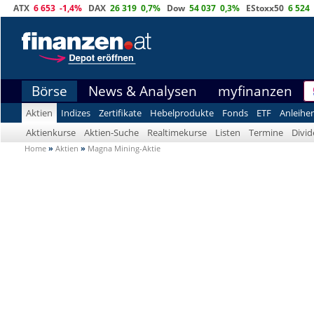
ATX
6 653
-1,4%
DAX
26 319
0,7%
Dow
54 037
0,3%
EStoxx50
6 524
Börse
News & Analysen
myfinanzen
Aktien
Indizes
Zertifikate
Hebelprodukte
Fonds
ETF
Anleihe
Aktienkurse
Aktien-Suche
Realtimekurse
Listen
Termine
Divi
Home
»
Aktien
»
Magna Mining-Aktie