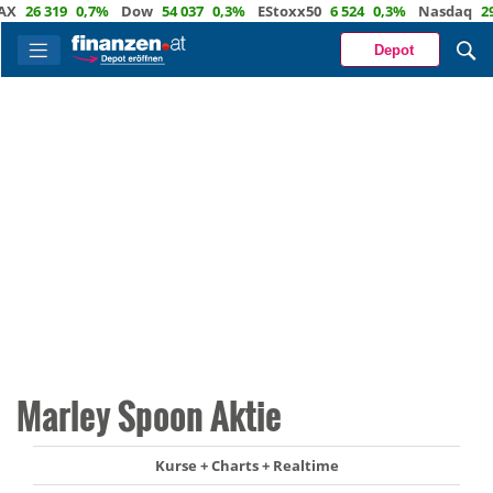
26 319
0,7%
Dow
54 037
0,3%
EStoxx50
6 524
0,3%
Nasdaq
29 72
Depot
Marley Spoon Aktie
Kurse + Charts + Realtime