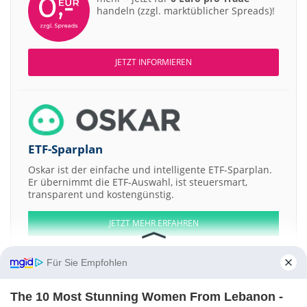
handeln (zzgl. marktüblicher Spreads)!
JETZT INFORMIEREN
ETF-Sparplan
Oskar ist der einfache und intelligente ETF-Sparplan.
Er übernimmt die ETF-Auswahl, ist steuersmart,
transparent und kostengünstig.
JETZT MEHR ERFAHREN
Für Sie Empfohlen
The 10 Most Stunning Women From Lebanon -
Aktien ATX
DAX
EuroStoxx 50
Dow Jones
NASDAQ 100
Nikkei 225