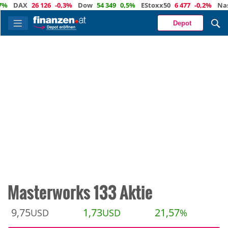
DAX
26 126
-0,3%
Dow
54 349
0,5%
EStoxx50
6 477
-0,2%
Nasdaq
Depot
Masterworks 133 Aktie
9,75
1,73
21,57
USD
USD
%