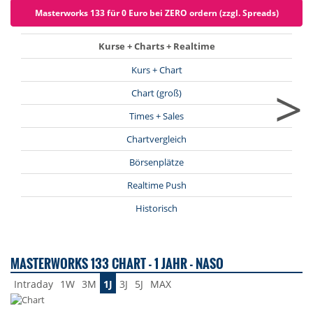
Masterworks 133 für 0 Euro bei ZERO ordern (zzgl. Spreads)
Kurse + Charts + Realtime
Kurs + Chart
>
Chart (groß)
Times + Sales
Chartvergleich
Börsenplätze
Realtime Push
Historisch
MASTERWORKS 133 CHART - 1 JAHR - NASO
Intraday
1W
3M
1J
3J
5J
MAX