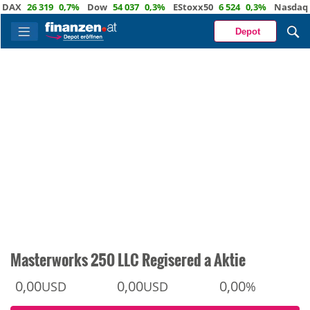
X
26 319
0,7%
Dow
54 037
0,3%
EStoxx50
6 524
0,3%
Nasdaq
29 
Depot
Masterworks 250 LLC Regisered a Aktie
0,00
0,00
0,00
USD
USD
%