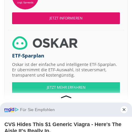
JETZT INFORMIEREN
ETF-Sparplan
Oskar ist der einfache und intelligente ETF-Sparplan.
Er übernimmt die ETF-Auswahl, ist steuersmart,
transparent und kostengünstig.
JETZT MEHR ERFAHREN
Für Sie Empfohlen
Aktien ATX
DAX
EuroStoxx 50
Dow Jones
NASDAQ 100
Nikkei 225
CVS Hides This $1 Generic Viagra - Here's The
S&P 500
Aisle It's Really In.