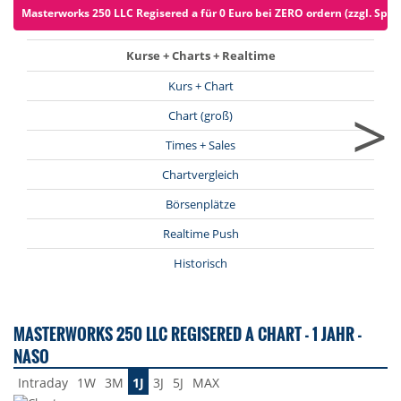
Masterworks 250 LLC Regisered a für 0 Euro bei ZERO ordern (zzgl. Spre
Kurse + Charts + Realtime
Kurs + Chart
>
Chart (groß)
Times + Sales
Chartvergleich
Börsenplätze
Realtime Push
Historisch
MASTERWORKS 250 LLC REGISERED A CHART - 1 JAHR -
NASO
Intraday
1W
3M
1J
3J
5J
MAX