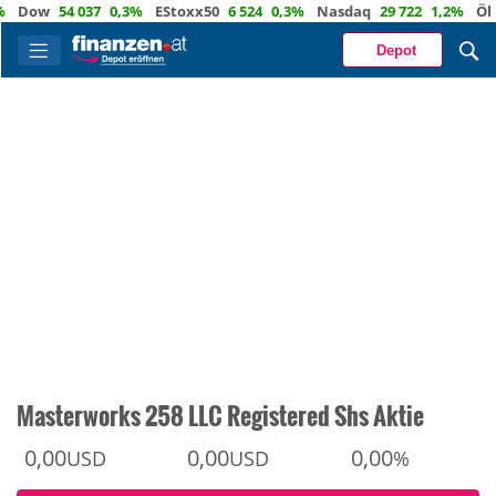
ow
54 037
0,3%
EStoxx50
6 524
0,3%
Nasdaq
29 722
1,2%
Öl
82,0
Depot
Masterworks 258 LLC Registered Shs Aktie
0,00
0,00
0,00
USD
USD
%