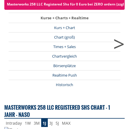
Masterworks 258 LLC Registered Shs für 0 Euro bei ZERO ordern (zzgl. S
Kurse + Charts + Realtime
Kurs + Chart
>
Chart (groß)
Times + Sales
Chartvergleich
Börsenplätze
Realtime Push
Historisch
MASTERWORKS 258 LLC REGISTERED SHS CHART - 1
JAHR - NASO
Intraday
1W
3M
1J
3J
5J
MAX