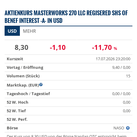
AKTIENKURS MASTERWORKS 270 LLC REGISERED SHS OF
BENEF INTEREST -A- IN USD
USD
MEHR
8,30
-1,10
-11,70
%
Kurszeit
17.07.2026 23:20:00
Vortag
/
Eröffnung
9,40 / 0,00
Volumen (Stück)
15
Marktkap. (EUR)
Tageshoch
/
Tagestief
0,00 / 0,00
52 W. Hoch
0,00
52 W. Tief
0,00
52 W. Perf.
Börse
NASO
Der Kurs von 8,30 USD von der Börse Nasdaq OTC entspricht beim