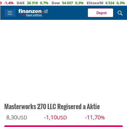
,4%
DAX
26 319
0,7%
Dow
54 037
0,3%
EStoxx50
6 524
0,3%
Nas
Depot
Masterworks 270 LLC Regisered a Aktie
8,30
-1,10
-11,70
USD
USD
%