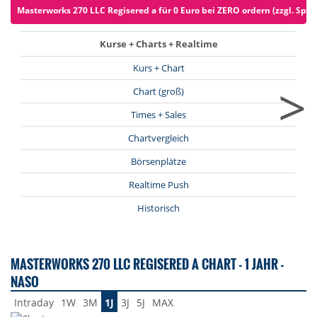
Masterworks 270 LLC Regisered a für 0 Euro bei ZERO ordern (zzgl. Spre
Kurse + Charts + Realtime
Kurs + Chart
>
Chart (groß)
Times + Sales
Chartvergleich
Börsenplätze
Realtime Push
Historisch
MASTERWORKS 270 LLC REGISERED A CHART - 1 JAHR -
NASO
Intraday
1W
3M
1J
3J
5J
MAX