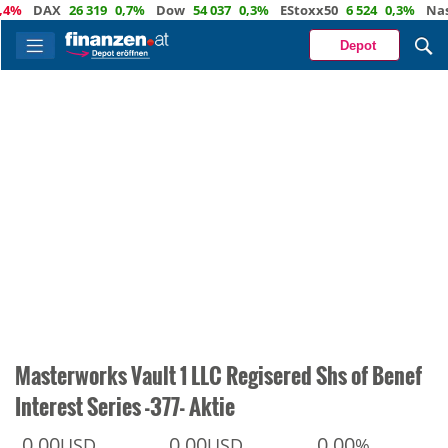
DAX
26 319
0,7%
Dow
54 037
0,3%
EStoxx50
6 524
0,3%
Nasdaq
Depot
Masterworks Vault 1 LLC Regisered Shs of Benef
Interest Series -377- Aktie
0,00
0,00
0,00
USD
USD
%