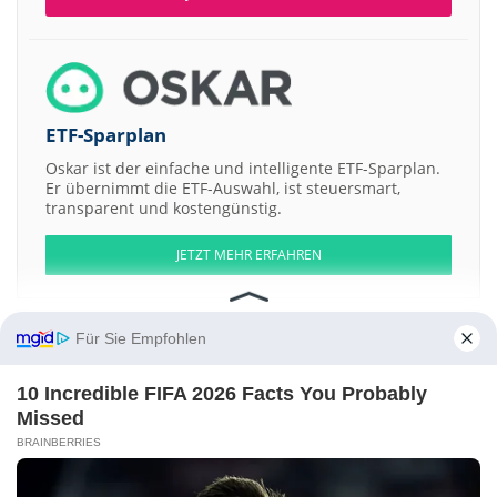
ETF-Sparplan
Oskar ist der einfache und intelligente ETF-Sparplan.
Er übernimmt die ETF-Auswahl, ist steuersmart,
transparent und kostengünstig.
JETZT MEHR ERFAHREN
Für Sie Empfohlen
Aktien ATX
DAX
EuroStoxx 50
Dow Jones
NASDAQ 100
Nikkei 225
10 Incredible FIFA 2026 Facts You Probably
S&P 500
Missed
BRAINBERRIES
Weitere Aktien:
L1 Global Long Short Fund
Drugs Made In America Acquisition II
Corporation
Bettermoo
PowerX
Jiangsu Guofu Hydrogen Energy