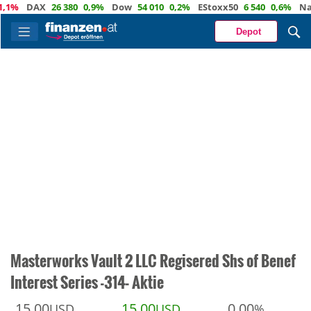
DAX
26 380
0,9%
Dow
54 010
0,2%
EStoxx50
6 540
0,6%
Nasda
Depot
Masterworks Vault 2 LLC Regisered Shs of Benef
Interest Series -314- Aktie
15,00
15,00
0,00
USD
USD
%