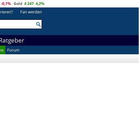
-0,1%
Gold
4 247
4,2%
trieren?
Fan werden
Ratgeber
he
Forum