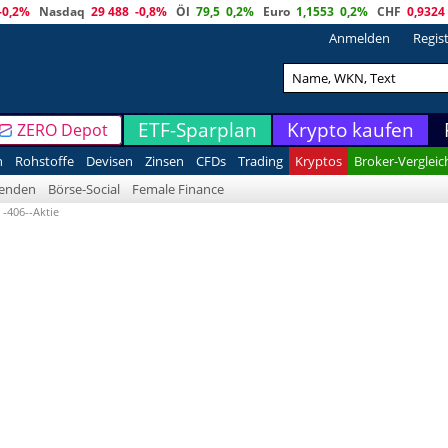
-0,2%
Nasdaq
29 488
-0,8%
Öl
79,5
0,2%
Euro
1,1553
0,2%
CHF
0,9324
Anmelden
Regis
ETF-Sparplan
Krypto kaufen
ZERO Depot
n
Rohstoffe
Devisen
Zinsen
CFDs
Trading
Kryptos
Broker-Vergleic
denden
Börse-Social
Female Finance
 -406--Aktie