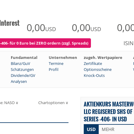
Interest
0,00
0,00
0,0
USD
USD
ISI
406- für 0 Euro bei ZERO ordern (zzgl. Spreads)
Fundamental
Unternehmen
zugeh. Wertpapiere
Bilanz/GuV
Termine
Zertifikate
Schätzungen
Profil
Optionsscheine
Dividende/GV
Knock-Outs
Analysen
se: NASO ∨
Chartoptionen ∨
AKTIENKURS MASTERW
LLC REGISERED SHS OF
SERIES -406- IN USD
USD
MEHR