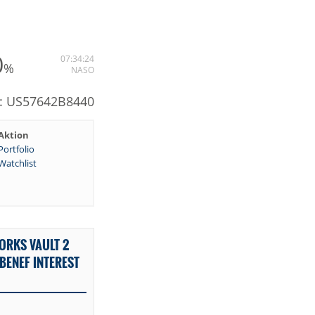
0
07:34:24
%
NASO
N: US57642B8440
Aktion
Portfolio
Watchlist
ORKS VAULT 2
 BENEF INTEREST