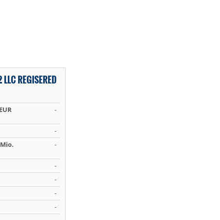
 LLC REGISERED
 EUR
-
-
Mio.
-
-
-
-
-