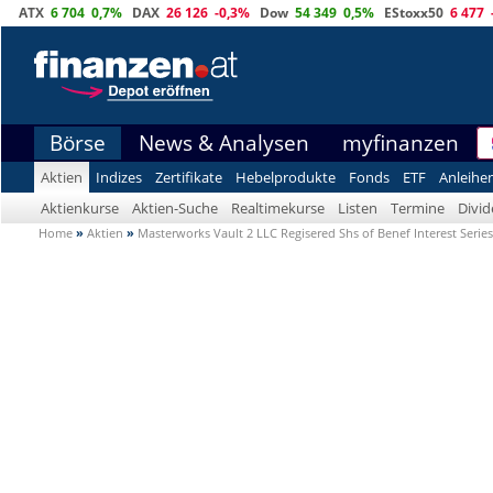
ATX
6 704
0,7%
DAX
26 126
-0,3%
Dow
54 349
0,5%
EStoxx50
6 477
Börse
News & Analysen
myfinanzen
Aktien
Indizes
Zertifikate
Hebelprodukte
Fonds
ETF
Anleihe
Aktienkurse
Aktien-Suche
Realtimekurse
Listen
Termine
Divi
Home
»
Aktien
»
Masterworks Vault 2 LLC Regisered Shs of Benef Interest Series