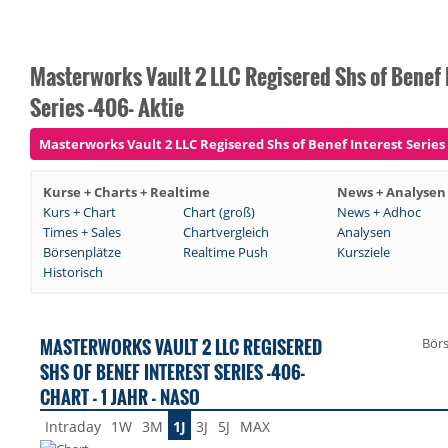
Masterworks Vault 2 LLC Regisered Shs of Benef 
Series -406- Aktie
Masterworks Vault 2 LLC Regisered Shs of Benef Interest Series -
Kurse + Charts + Realtime
News + Analysen
Kurs + Chart
Chart (groß)
News + Adhoc
Times + Sales
Chartvergleich
Analysen
Börsenplätze
Realtime Push
Kursziele
Historisch
MASTERWORKS VAULT 2 LLC REGISERED
Bör
SHS OF BENEF INTEREST SERIES -406-
CHART - 1 JAHR - NASO
Intraday
1W
3M
1J
3J
5J
MAX