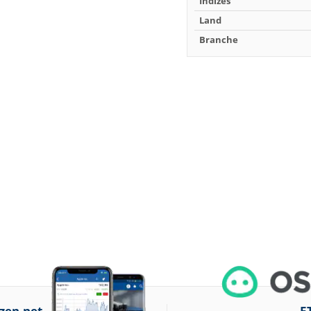
Indizes
Land
Branche
zen.net
E