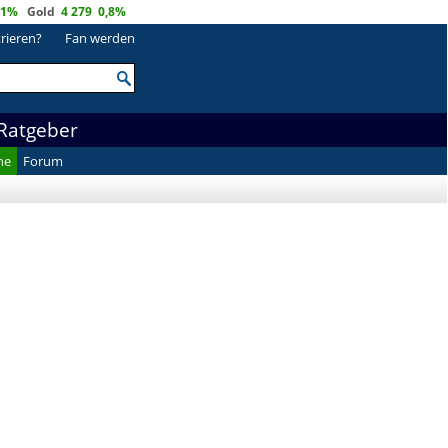
,1%
Gold
4 279
0,8%
trieren?
Fan werden
Ratgeber
he
Forum