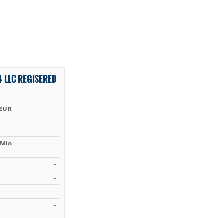
 LLC REGISERED
 EUR
-
-
Mio.
-
-
-
-
-