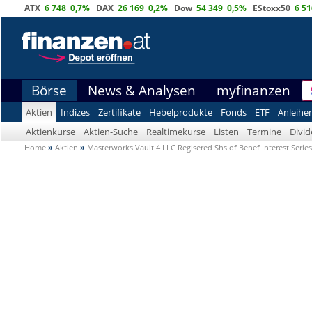
ATX
6 748
0,7%
DAX
26 169
0,2%
Dow
54 349
0,5%
EStoxx50
6 51
Börse
News & Analysen
myfinanzen
Aktien
Indizes
Zertifikate
Hebelprodukte
Fonds
ETF
Anleihe
Aktienkurse
Aktien-Suche
Realtimekurse
Listen
Termine
Divi
Home
»
Aktien
»
Masterworks Vault 4 LLC Regisered Shs of Benef Interest Series