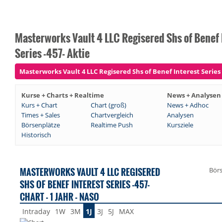
Masterworks Vault 4 LLC Regisered Shs of Benef 
Series -457- Aktie
Masterworks Vault 4 LLC Regisered Shs of Benef Interest Series -
Kurse + Charts + Realtime
News + Analysen
Kurs + Chart
Chart (groß)
News + Adhoc
Times + Sales
Chartvergleich
Analysen
Börsenplätze
Realtime Push
Kursziele
Historisch
MASTERWORKS VAULT 4 LLC REGISERED
Bör
SHS OF BENEF INTEREST SERIES -457-
CHART - 1 JAHR - NASO
Intraday
1W
3M
1J
3J
5J
MAX