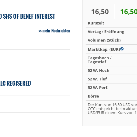
16,50
16,5
 SHS OF BENEF INTEREST
Kurszeit
mehr Nachrichten
Vortag
/
Eröffnung
Volumen (Stück)
Marktkap. (EUR)
Tageshoch
/
Tagestief
52 W. Hoch
52 W. Tief
LC REGISERED
52 W. Perf.
Börse
Der Kurs von 16,50 USD vo
OTC entspricht beim aktue
USD/EUR einem Kurs von 14