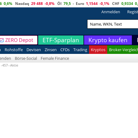
6
0,6%
Nasdaq
29 488
-0,8%
Öl
79,5
-
Euro
1,1544
-0,1%
CHF
0,9334
0
Anmelden
Regis
ETF-Sparplan
Krypto kaufen
ZERO Depot
n
Rohstoffe
Devisen
Zinsen
CFDs
Trading
Kryptos
Broker-Vergleic
denden
Börse-Social
Female Finance
 -457--Aktie