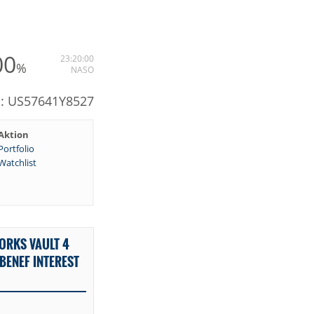
00
23:20:00
%
NASO
N: US57641Y8527
Aktion
Portfolio
Watchlist
ORKS VAULT 4
 BENEF INTEREST