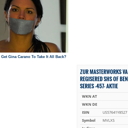
ZUR MASTERWORKS VAU
REGISERED SHS OF BEN
SERIES -457- AKTIE
WKN AT
WKN DE
ISIN
US57641Y8527
Symbol
MVLXS