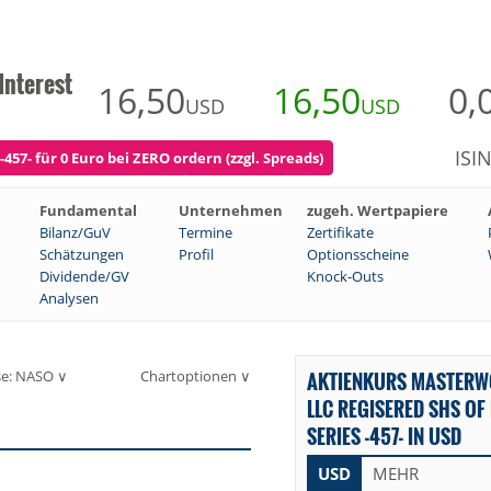
Interest
16,50
16,50
0,
USD
USD
ISI
457- für 0 Euro bei ZERO ordern (zzgl. Spreads)
Fundamental
Unternehmen
zugeh. Wertpapiere
Bilanz/GuV
Termine
Zertifikate
Schätzungen
Profil
Optionsscheine
Dividende/GV
Knock-Outs
Analysen
se: NASO ∨
Chartoptionen ∨
AKTIENKURS MASTERW
LLC REGISERED SHS OF
SERIES -457- IN USD
USD
MEHR