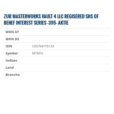
ZUR MASTERWORKS VAULT 4 LLC REGISERED SHS OF
BENEF INTEREST SERIES -395- AKTIE
WKN AT
WKN DE
ISIN
US57641Y6133
Symbol
MTNFS
Indizes
Land
Branche