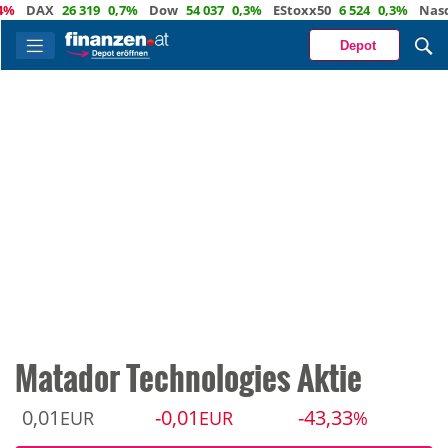
DAX
26 319
0,7%
Dow
54 037
0,3%
EStoxx50
6 524
0,3%
Nasdaq
Depot
Matador Technologies Aktie
0,01
-0,01
-43,33
EUR
EUR
%