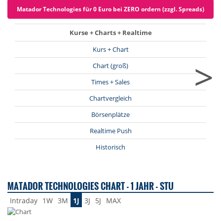
Matador Technologies für 0 Euro bei ZERO ordern (zzgl. Spreads)
Kurse + Charts + Realtime
Kurs + Chart
>
Chart (groß)
Times + Sales
Chartvergleich
Börsenplätze
Realtime Push
Historisch
MATADOR TECHNOLOGIES CHART - 1 JAHR - STU
Intraday
1W
3M
1J
3J
5J
MAX