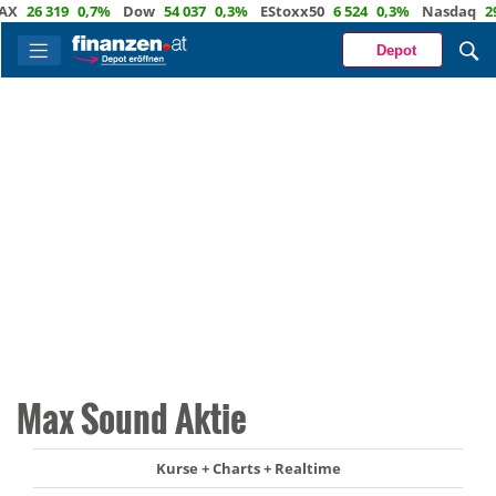
26 319
0,7%
Dow
54 037
0,3%
EStoxx50
6 524
0,3%
Nasdaq
29 72
Depot
Max Sound Aktie
Kurse + Charts + Realtime