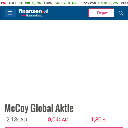
DAX
26 398
0,3%
Dow
54 037
0,3%
EStoxx50
6 538
0,2%
Nasdaq
Depot
McCoy Global Aktie
2,18
-0,04
-1,80
CAD
CAD
%