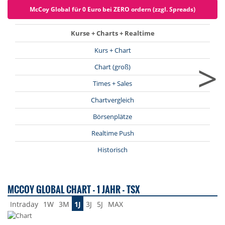
McCoy Global für 0 Euro bei ZERO ordern (zzgl. Spreads)
Kurse + Charts + Realtime
Kurs + Chart
>
Chart (groß)
Times + Sales
Chartvergleich
Börsenplätze
Realtime Push
Historisch
MCCOY GLOBAL CHART - 1 JAHR - TSX
Intraday
1W
3M
1J
3J
5J
MAX