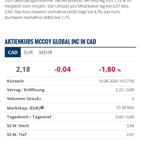
zum Geschäftsjahresende 148 Mitarbeiter, ein Anstieg von 7,25 % im
Vergleich zum Vorjahr. Der Umsatz pro Mitarbeiter lag bei 0,57 Mio.
CAD. Das Kurs-Gewinn-Verhältnis (KGV) liegt bei 8,76, das Kurs-
Buchwert-Verhältnis (KBV) bei 1,15.
AKTIENKURS MCCOY GLOBAL INC IN CAD
CAD
EUR
MEHR
2,18
-0,04
-1,80
%
Kurszeit
10.08.2026 10:27:56
Vortag
/
Eröffnung
2,22 / 0,00
Volumen (Stück)
0
37,38 Mio
Marktkap. (EUR)
Tageshoch
/
Tagestief
0,00 / 0,00
52 W. Hoch
3,94
52 W. Tief
2,07