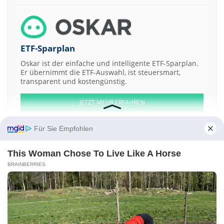
ETF-Sparplan
Oskar ist der einfache und intelligente ETF-Sparplan.
Er übernimmt die ETF-Auswahl, ist steuersmart,
transparent und kostengünstig.
JETZT MEHR ERFAHREN
Für Sie Empfohlen
This Woman Chose To Live Like A Horse
Aktien ATX
DAX
EuroStoxx 50
Dow Jones
NASDAQ 100
Nikkei 225
BRAINBERRIES
S&P 500
Weitere Aktien:
Tengri Resources
Lans Holdings
ALUMETAL
JTH a
Demand Media
Kontakt
-
Impressum
-
Werbung
-
Barrierefreiheit