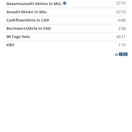
27.15
Gesamtanzahl Aktien in Mio.
Anzahl Aktien in Mio.
27.15
Cashflow/Aktie in CAD
-0.06
Buchwert/Aktie in CAD
2.56
90 Tage Vola
43.11
KBV
1.15
MEHR