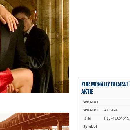
ZUR MCNALLY BHARAT 
AKTIE
WKN AT
WKN DE
A1C8S8
ISIN
INE748A01016
Symbol