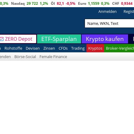
0,3%
Nasdaq
29 722
1,2%
Öl
82,1
-0,5%
Euro
1,1559
0,3%
CHF
0,9344
Anmelden
Regis
ETF-Sparplan
Krypto kaufen
ZERO Depot
n
Rohstoffe
Devisen
Zinsen
CFDs
Trading
Kryptos
Broker-Vergleic
denden
Börse-Social
Female Finance