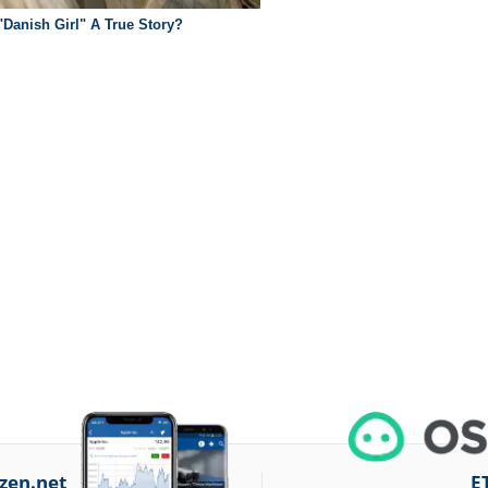
zen.net
E