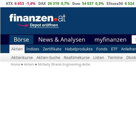
ATX
6 653
-1,4%
DAX
26 319
0,7%
Dow
54 037
0,3%
EStoxx50
6 524
Börse
News & Analysen
myfinanzen
Aktien
Indizes
Zertifikate
Hebelprodukte
Fonds
ETF
Anleihe
Aktienkurse
Aktien-Suche
Realtimekurse
Listen
Termine
Divi
Home
»
Aktien
»
McNally Bharat Engineering-Aktie