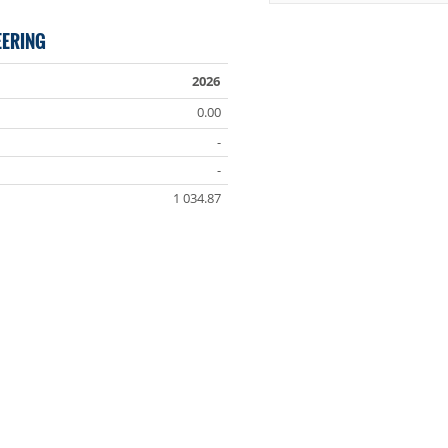
EERING
2026
0.00
-
-
1 034.87