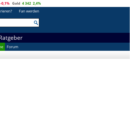
-0,1%
Gold
4 342
2,4%
trieren?
Fan werden
Ratgeber
he
Forum