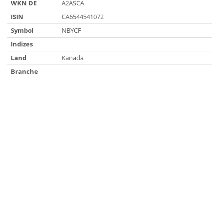
WKN DE
A2ASCA
ISIN
CA6544541072
Symbol
NBYCF
Indizes
Land
Kanada
Branche