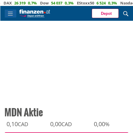
X
26 319
0,7%
Dow
54 037
0,3%
EStoxx50
6 524
0,3%
Nasdaq
29
Depot
MDN Aktie
0,10
0,00
0,00
CAD
CAD
%