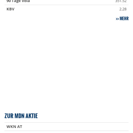
90 Tage Vola
351.52
KBV
2.28
MEHR
ZUR MDN AKTIE
WKN AT