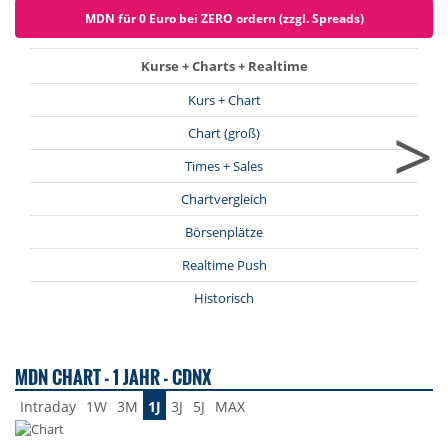
MDN für 0 Euro bei ZERO ordern (zzgl. Spreads)
Kurse + Charts + Realtime
Kurs + Chart
>
Chart (groß)
Times + Sales
Chartvergleich
Börsenplätze
Realtime Push
Historisch
MDN CHART - 1 JAHR - CDNX
Intraday
1W
3M
1J
3J
5J
MAX