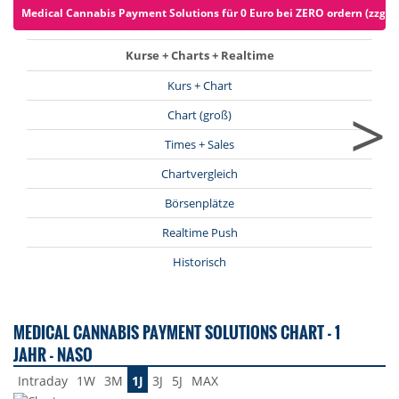
Medical Cannabis Payment Solutions für 0 Euro bei ZERO ordern (zzgl. 
Kurse + Charts + Realtime
Kurs + Chart
>
Chart (groß)
Times + Sales
Chartvergleich
Börsenplätze
Realtime Push
Historisch
MEDICAL CANNABIS PAYMENT SOLUTIONS CHART - 1
JAHR - NASO
Intraday
1W
3M
1J
3J
5J
MAX