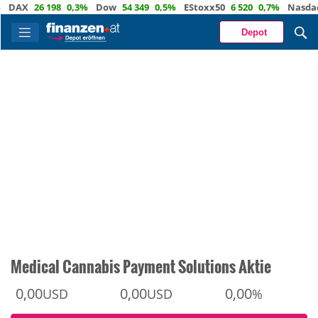
AX
26 198
0,3%
Dow
54 349
0,5%
EStoxx50
6 520
0,7%
Nasdaq
29
Depot
Medical Cannabis Payment Solutions Aktie
0,00
0,00
0,00
USD
USD
%