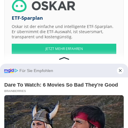
ETF-Sparplan
Oskar ist der einfache und intelligente ETF-Sparplan.
Er übernimmt die ETF-Auswahl, ist steuersmart,
transparent und kostengünstig.
JETZT MEHR ERFAHREN
Für Sie Empfohlen
Aktien ATX
DAX
EuroStoxx 50
Dow Jones
NASDAQ 100
Nikkei 225
Dare To Watch: 6 Movies So Bad They're Good
S&P 500
BRAINBERRIES
Weitere Aktien:
Aurizon Holdings
Daetwyler
Platzer Fastigheter b
Santam
CV
Holdings
Kontakt
-
Impressum
-
Werbung
-
Barrierefreiheit
Sitemap
-
Datenschutz
-
Disclaimer
-
AGB
-
Privatsphäre-Einstellungen