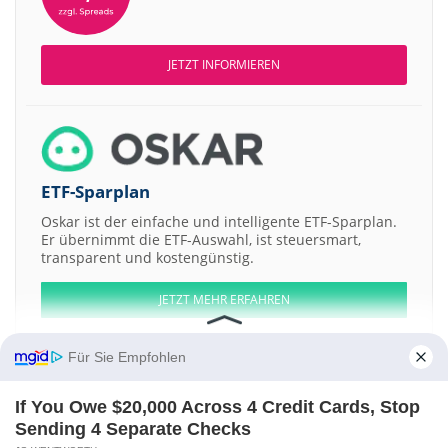
JETZT INFORMIEREN
ETF-Sparplan
Oskar ist der einfache und intelligente ETF-Sparplan.
Er übernimmt die ETF-Auswahl, ist steuersmart,
transparent und kostengünstig.
JETZT MEHR ERFAHREN
Für Sie Empfohlen
If You Owe $20,000 Across 4 Credit Cards, Stop
Aktien ATX
DAX
EuroStoxx 50
Dow Jones
NASDAQ 100
Nikkei 225
Sending 4 Separate Checks
S&P 500