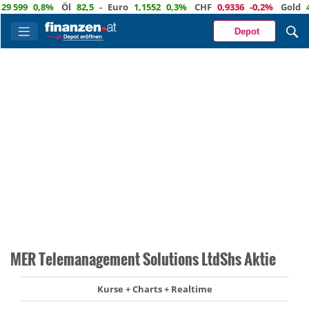
599
0,8%
Öl
82,5
-
Euro
1,1552
0,3%
CHF
0,9336
-0,2%
Gold
4 34
Depot
MER Telemanagement Solutions LtdShs Aktie
Kurse + Charts + Realtime