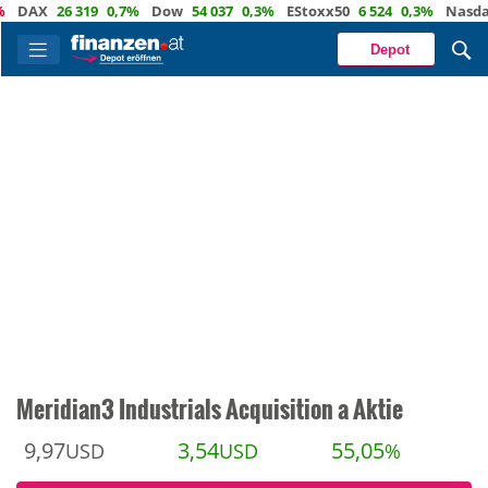
AX
26 319
0,7%
Dow
54 037
0,3%
EStoxx50
6 524
0,3%
Nasdaq
29
Depot
Meridian3 Industrials Acquisition a Aktie
9,97
3,54
55,05
USD
USD
%