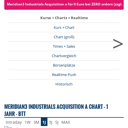
Meridian3 Industrials Acquisition a für 0 Euro bei ZERO ordern (zzgl. Sp
Kurse + Charts + Realtime
Kurs + Chart
>
Chart (groß)
Times + Sales
Chartvergleich
Börsenplätze
Realtime Push
Historisch
MERIDIAN3 INDUSTRIALS ACQUISITION A CHART - 1
JAHR - BTT
Intraday
1W
3M
1J
3J
5J
MAX