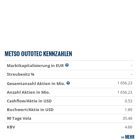
METSO OUTOTEC KENNZAHLEN
-
Marktkapitalisierung in EUR
Streubesitz %
-
1 656.23
Gesamtanzahl Aktien in Mio.
Anzahl Aktien in Mio.
1 656.23
Cashflow/Aktie in USD
0.53
Buchwert/Aktie in USD
1.89
90 Tage Vola
35.48
KBV
4.66
MEHR