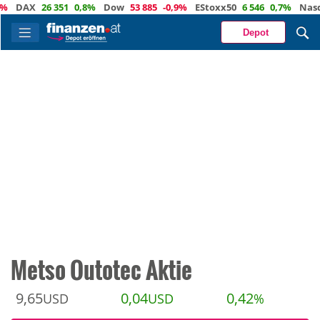
AX
26 351
0,8%
Dow
53 885
-0,9%
EStoxx50
6 546
0,7%
Nasdaq
Depot
Metso Outotec Aktie
9,65
0,04
0,42
USD
USD
%