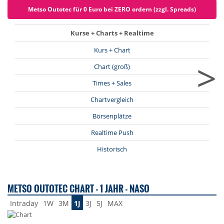
Metso Outotec für 0 Euro bei ZERO ordern (zzgl. Spreads)
Kurse + Charts + Realtime
Kurs + Chart
>
Chart (groß)
Times + Sales
Chartvergleich
Börsenplätze
Realtime Push
Historisch
METSO OUTOTEC CHART - 1 JAHR - NASO
Intraday
1W
3M
1J
3J
5J
MAX