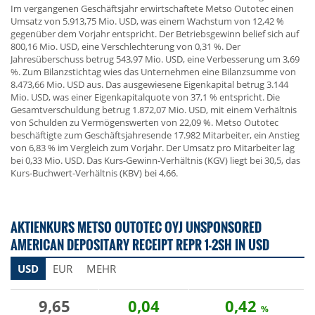
Im vergangenen Geschäftsjahr erwirtschaftete Metso Outotec einen
Umsatz von 5.913,75 Mio. USD, was einem Wachstum von 12,42 %
gegenüber dem Vorjahr entspricht. Der Betriebsgewinn belief sich auf
800,16 Mio. USD, eine Verschlechterung von 0,31 %. Der
Jahresüberschuss betrug 543,97 Mio. USD, eine Verbesserung um 3,69
%. Zum Bilanzstichtag wies das Unternehmen eine Bilanzsumme von
8.473,66 Mio. USD aus. Das ausgewiesene Eigenkapital betrug 3.144
Mio. USD, was einer Eigenkapitalquote von 37,1 % entspricht. Die
Gesamtverschuldung betrug 1.872,07 Mio. USD, mit einem Verhältnis
von Schulden zu Vermögenswerten von 22,09 %. Metso Outotec
beschäftigte zum Geschäftsjahresende 17.982 Mitarbeiter, ein Anstieg
von 6,83 % im Vergleich zum Vorjahr. Der Umsatz pro Mitarbeiter lag
bei 0,33 Mio. USD. Das Kurs-Gewinn-Verhältnis (KGV) liegt bei 30,5, das
Kurs-Buchwert-Verhältnis (KBV) bei 4,66.
AKTIENKURS METSO OUTOTEC OYJ UNSPONSORED
AMERICAN DEPOSITARY RECEIPT REPR 1-2SH IN USD
USD
EUR
MEHR
9,65
0,04
0,42
%