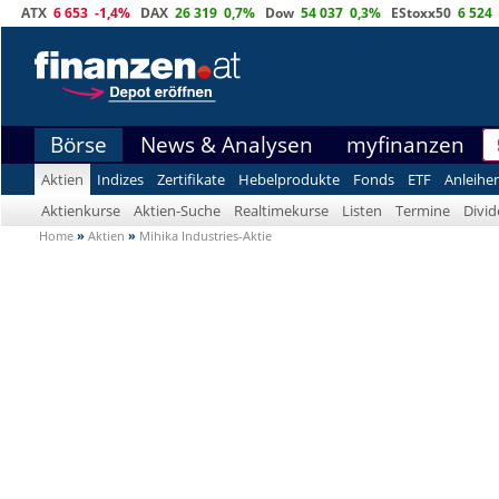
ATX
6 653
-1,4%
DAX
26 319
0,7%
Dow
54 037
0,3%
EStoxx50
6 524
Börse
News & Analysen
myfinanzen
Aktien
Indizes
Zertifikate
Hebelprodukte
Fonds
ETF
Anleihe
Aktienkurse
Aktien-Suche
Realtimekurse
Listen
Termine
Divi
Home
»
Aktien
»
Mihika Industries-Aktie