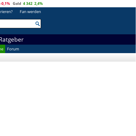
-0,1%
Gold
4 342
2,4%
trieren?
Fan werden
Ratgeber
he
Forum