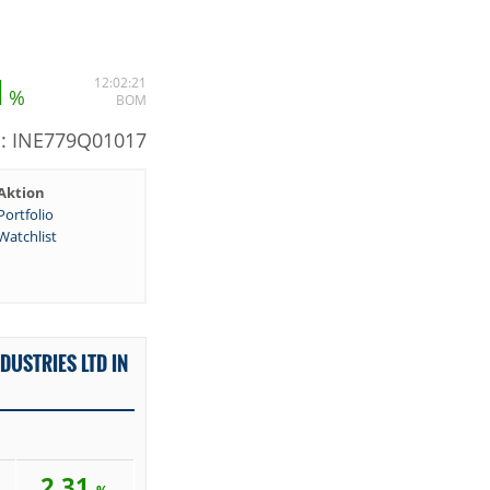
1
12:02:21
%
BOM
N: INE779Q01017
Aktion
Portfolio
Watchlist
DUSTRIES LTD IN
2,31