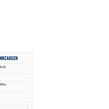
ENNZAHLEN
 EUR
-
-
Mio.
-
-
-
-