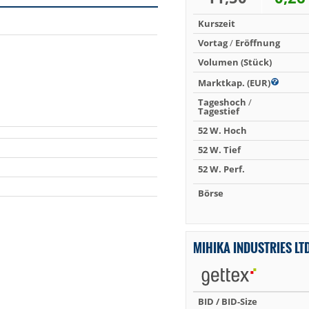
Kurszeit
Vortag
/
Eröffnung
Volumen (Stück)
Marktkap. (EUR)
Tageshoch
/
Tagestief
52 W. Hoch
52 W. Tief
52 W. Perf.
Börse
MIHIKA INDUSTRIES LT
BID / BID-Size