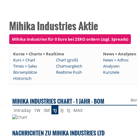
Mihika Industries Aktie
Mihika Industries für 0 Euro bei ZERO ordern (zzgl. Spreads)
Kurse + Charts + Realtime
News + Analysen
Kurs + Chart
Chart (groß)
News + Adhoc
Times + Sales
Chartvergleich
Analysen
Börsenplätze
Realtime Push
Kursziele
Historisch
MIHIKA INDUSTRIES CHART - 1 JAHR - BOM
Bör
Intraday
1W
3M
1J
3J
5J
MAX
NACHRICHTEN ZU MIHIKA INDUSTRIES LTD