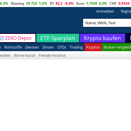
0,3%
Nasdaq
29 722
1,2%
Öl
82,2
-0,4%
Euro
1,1559
0,3%
CHF
0,9344
Anmelden
Regis
ETF-Sparplan
Krypto kaufen
ZERO Depot
n
Rohstoffe
Devisen
Zinsen
CFDs
Trading
Kryptos
Broker-Vergleic
denden
Börse-Social
Female Finance