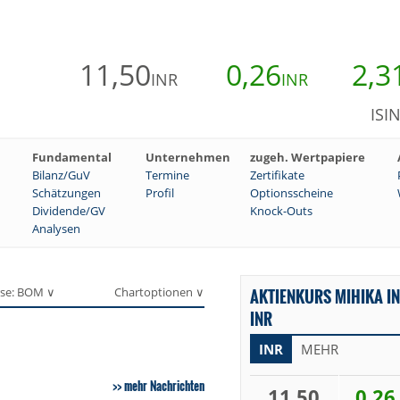
11,50
0,26
2,3
INR
INR
ISI
Fundamental
Unternehmen
zugeh. Wertpapiere
Bilanz/GuV
Termine
Zertifikate
Schätzungen
Profil
Optionsscheine
Dividende/GV
Knock-Outs
Analysen
se: BOM ∨
Chartoptionen ∨
AKTIENKURS MIHIKA IN
INR
INR
MEHR
mehr Nachrichten
11,50
0,26