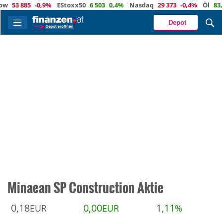
53 885
-0,9%
EStoxx50
6 503
0,4%
Nasdaq
29 373
-0,4%
Öl
83,6
1
Depot
Minaean SP Construction Aktie
0,18
0,00
1,11
EUR
EUR
%