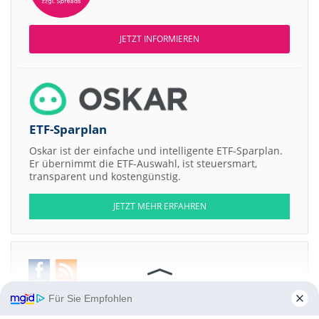
JETZT INFORMIEREN
ETF-Sparplan
Oskar ist der einfache und intelligente ETF-Sparplan.
Er übernimmt die ETF-Auswahl, ist steuersmart,
transparent und kostengünstig.
JETZT MEHR ERFAHREN
Aktien ATX
DAX
EuroStoxx 50
Dow Jones
NASDAQ 100
Nikkei 225
Für Sie Empfohlen
S&P 500