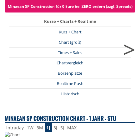
Minaean SP Construction für 0 Euro bei ZERO ordern (zzgl. Spreads)
Kurse + Charts + Realtime
Kurs + Chart
>
Chart (groß)
Times + Sales
Chartvergleich
Börsenplätze
Realtime Push
Historisch
MINAEAN SP CONSTRUCTION CHART - 1 JAHR - STU
Intraday
1W
3M
1J
3J
5J
MAX