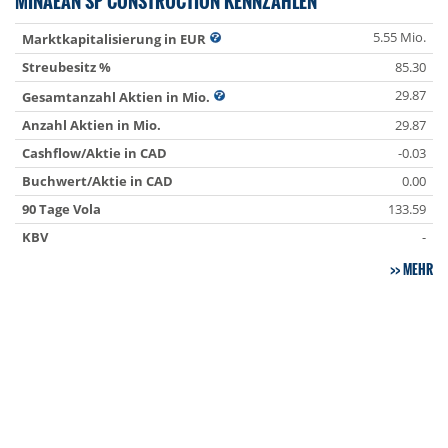
MINAEAN SP CONSTRUCTION KENNZAHLEN
5.55 Mio.
Marktkapitalisierung in EUR
Streubesitz %
85.30
29.87
Gesamtanzahl Aktien in Mio.
Anzahl Aktien in Mio.
29.87
Cashflow/Aktie in CAD
-0.03
Buchwert/Aktie in CAD
0.00
90 Tage Vola
133.59
KBV
-
MEHR