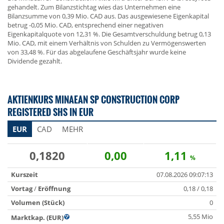
gehandelt. Zum Bilanzstichtag wies das Unternehmen eine
Bilanzsumme von 0,39 Mio. CAD aus. Das ausgewiesene Eigenkapital
betrug -0,05 Mio. CAD, entsprechend einer negativen
Eigenkapitalquote von 12,31 %. Die Gesamtverschuldung betrug 0,13
Mio. CAD, mit einem Verhältnis von Schulden zu Vermögenswerten
von 33,48 %. Für das abgelaufene Geschäftsjahr wurde keine
Dividende gezahlt.
AKTIENKURS MINAEAN SP CONSTRUCTION CORP
REGISTERED SHS IN EUR
EUR
CAD
MEHR
0,1820
0,00
1,11
%
Kurszeit
07.08.2026 09:07:13
Vortag
/
Eröffnung
0,18 / 0,18
Volumen (Stück)
0
5,55 Mio
Marktkap. (EUR)