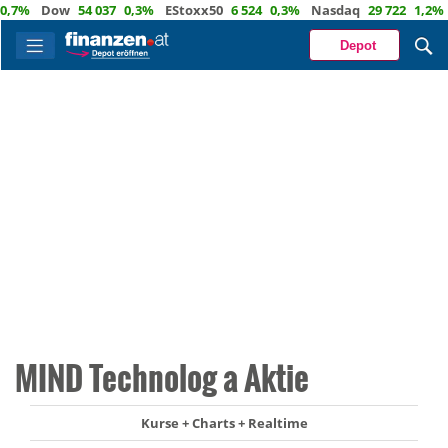
%
Dow
54 037
0,3%
EStoxx50
6 524
0,3%
Nasdaq
29 722
1,2%
Öl
Depot
MIND Technolog a Aktie
Kurse + Charts + Realtime