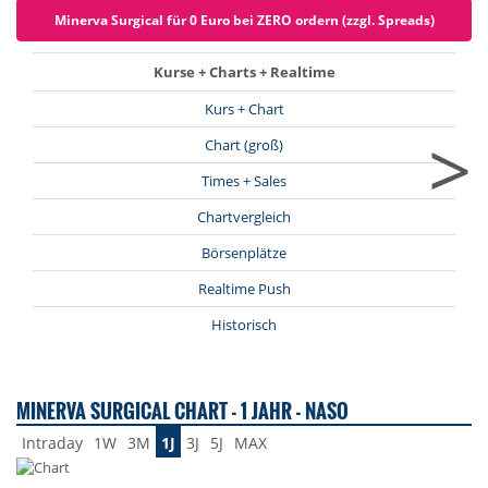
Minerva Surgical für 0 Euro bei ZERO ordern (zzgl. Spreads)
Kurse + Charts + Realtime
Kurs + Chart
>
Chart (groß)
Times + Sales
Chartvergleich
Börsenplätze
Realtime Push
Historisch
MINERVA SURGICAL CHART - 1 JAHR - NASO
Intraday
1W
3M
1J
3J
5J
MAX