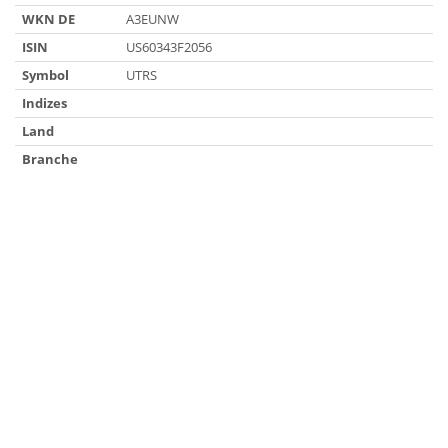
WKN DE
A3EUNW
ISIN
US60343F2056
Symbol
UTRS
Indizes
Land
Branche