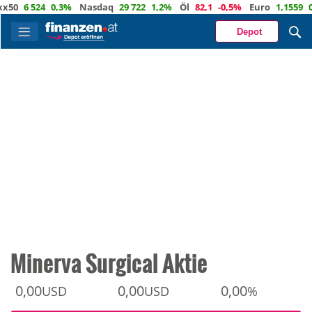
6 524
0,3%
Nasdaq
29 722
1,2%
Öl
82,1
-0,5%
Euro
1,1559
0,3%
Depot
Minerva Surgical Aktie
0,00
0,00
0,00
USD
USD
%