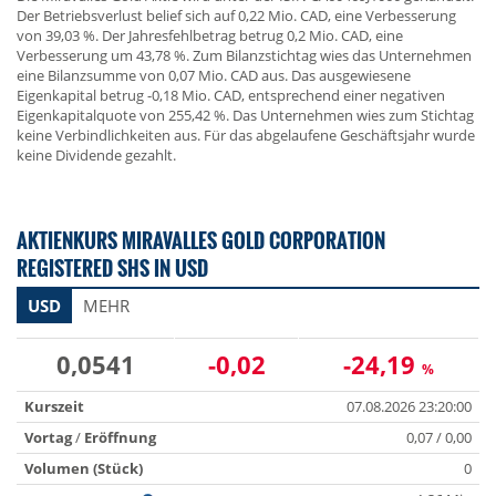
Der Betriebsverlust belief sich auf 0,22 Mio. CAD, eine Verbesserung
von 39,03 %. Der Jahresfehlbetrag betrug 0,2 Mio. CAD, eine
Verbesserung um 43,78 %. Zum Bilanzstichtag wies das Unternehmen
eine Bilanzsumme von 0,07 Mio. CAD aus. Das ausgewiesene
Eigenkapital betrug -0,18 Mio. CAD, entsprechend einer negativen
Eigenkapitalquote von 255,42 %. Das Unternehmen wies zum Stichtag
keine Verbindlichkeiten aus. Für das abgelaufene Geschäftsjahr wurde
keine Dividende gezahlt.
AKTIENKURS MIRAVALLES GOLD CORPORATION
REGISTERED SHS IN USD
USD
MEHR
0,0541
-0,02
-24,19
%
Kurszeit
07.08.2026 23:20:00
Vortag
/
Eröffnung
0,07 / 0,00
Volumen (Stück)
0