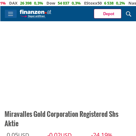
DAX
26 398
0,3%
Dow
54 037
0,3%
EStoxx50
6 538
0,2%
Nasdaq
Depot
Miravalles Gold Corporation Registered Shs
Aktie
0,05
-0,02
-24,19
USD
USD
%