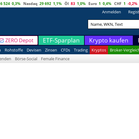
6 524
0,3%
Nasdaq
29 692
1,1%
Öl
83
1,0%
Euro
1
0,4%
CHF
1
-0,2%
Anmelden
Regis
ETF-Sparplan
Krypto kaufen
ZERO Depot
n
Rohstoffe
Devisen
Zinsen
CFDs
Trading
Kryptos
Broker-Vergleic
denden
Börse-Social
Female Finance