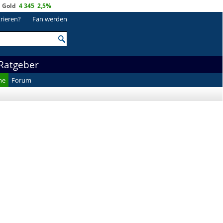
Gold
4 345
2,5%
trieren?
Fan werden
Ratgeber
he
Forum