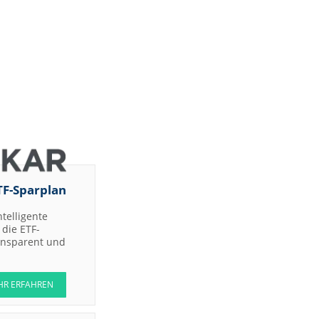
TF-Sparplan
ntelligente
die ETF-
ransparent und
HR ERFAHREN