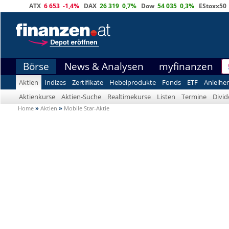
ATX
6 653
-1,4%
DAX
26 319
0,7%
Dow
54 035
0,3%
EStoxx50
Börse
News & Analysen
myfinanzen
Aktien
Indizes
Zertifikate
Hebelprodukte
Fonds
ETF
Anleihe
Aktienkurse
Aktien-Suche
Realtimekurse
Listen
Termine
Divi
Home
»
Aktien
»
Mobile Star-Aktie