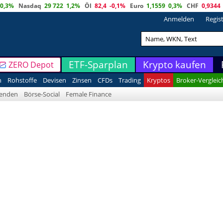
0,3%
Nasdaq
29 722
1,2%
Öl
82,4
-0,1%
Euro
1,1559
0,3%
CHF
0,9344
Anmelden
Regis
ETF-Sparplan
Krypto kaufen
ZERO Depot
n
Rohstoffe
Devisen
Zinsen
CFDs
Trading
Kryptos
Broker-Vergleic
denden
Börse-Social
Female Finance