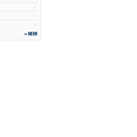
-
-
-
MEHR