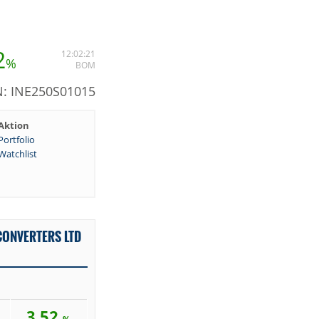
2
12:02:21
%
BOM
N: INE250S01015
Aktion
Portfolio
Watchlist
ONVERTERS LTD
3,52