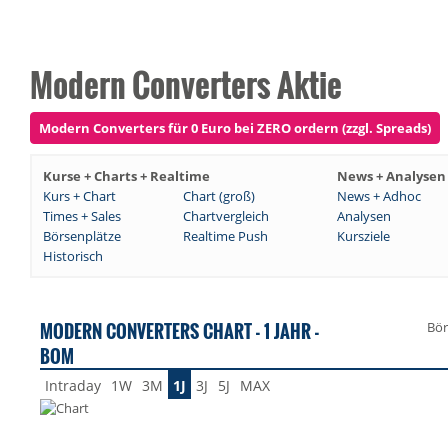
Modern Converters Aktie
Modern Converters für 0 Euro bei ZERO ordern (zzgl. Spreads)
Kurse + Charts + Realtime
News + Analysen
Kurs + Chart
Chart (groß)
News + Adhoc
Times + Sales
Chartvergleich
Analysen
Börsenplätze
Realtime Push
Kursziele
Historisch
MODERN CONVERTERS CHART - 1 JAHR -
Bör
BOM
Intraday
1W
3M
1J
3J
5J
MAX