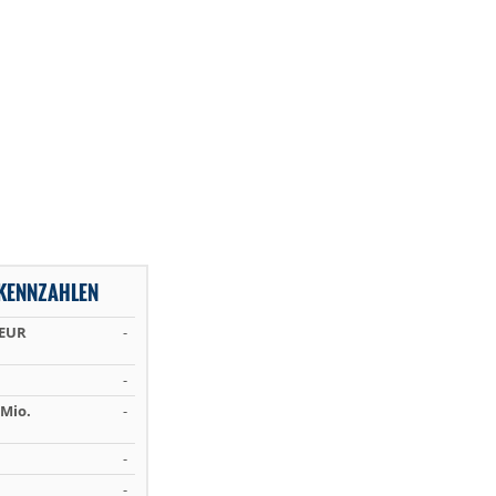
KENNZAHLEN
 EUR
-
-
Mio.
-
-
-