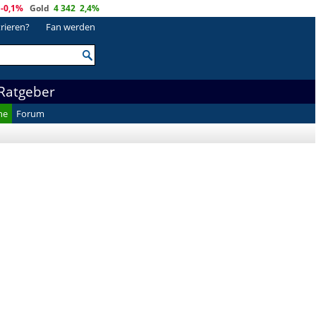
-0,1%
Gold
4 342
2,4%
trieren?
Fan werden
Ratgeber
he
Forum