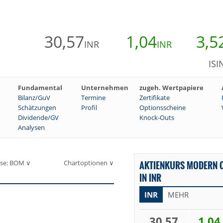
30,57
1,04
3,5
INR
INR
ISI
Fundamental
Unternehmen
zugeh. Wertpapiere
Bilanz/GuV
Termine
Zertifikate
Schätzungen
Profil
Optionsscheine
Dividende/GV
Knock-Outs
Analysen
se: BOM ∨
Chartoptionen ∨
AKTIENKURS MODERN C
IN INR
INR
MEHR
30,57
1,04