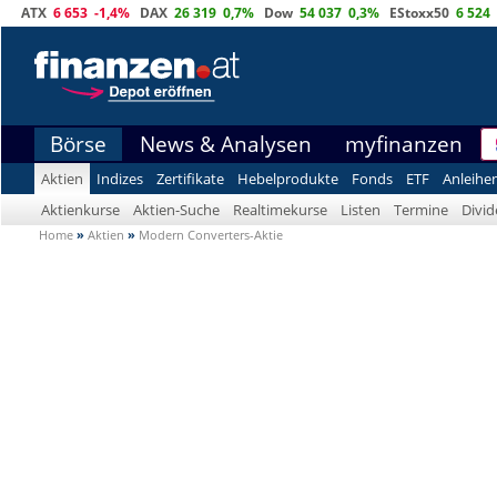
ATX
6 653
-1,4%
DAX
26 319
0,7%
Dow
54 037
0,3%
EStoxx50
6 524
Börse
News & Analysen
myfinanzen
Aktien
Indizes
Zertifikate
Hebelprodukte
Fonds
ETF
Anleihe
Aktienkurse
Aktien-Suche
Realtimekurse
Listen
Termine
Divi
Home
»
Aktien
»
Modern Converters-Aktie