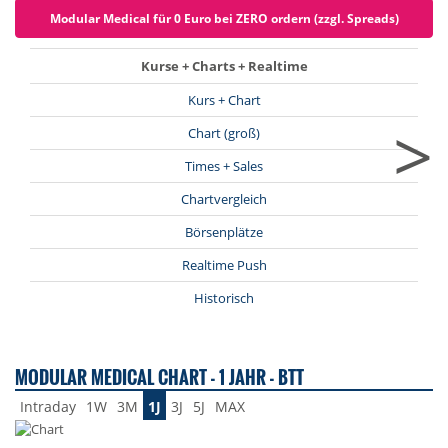
Modular Medical für 0 Euro bei ZERO ordern (zzgl. Spreads)
Kurse + Charts + Realtime
Kurs + Chart
>
Chart (groß)
Times + Sales
Chartvergleich
Börsenplätze
Realtime Push
Historisch
MODULAR MEDICAL CHART - 1 JAHR - BTT
Intraday
1W
3M
1J
3J
5J
MAX