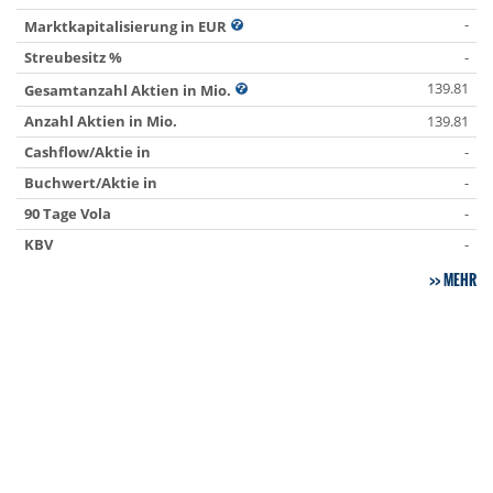
-
Marktkapitalisierung in EUR
Streubesitz %
-
139.81
Gesamtanzahl Aktien in Mio.
Anzahl Aktien in Mio.
139.81
Cashflow/Aktie in
-
Buchwert/Aktie in
-
90 Tage Vola
-
KBV
-
MEHR