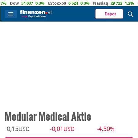
Dow
54 037
0,3%
EStoxx50
6 524
0,3%
Nasdaq
29 722
1,2%
Öl
8
Depot
Modular Medical Aktie
0,15
-0,01
-4,50
USD
USD
%