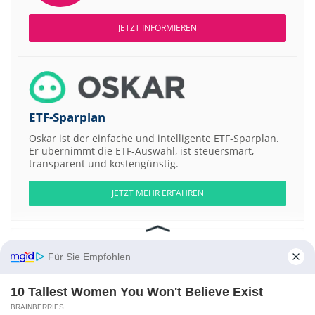
JETZT INFORMIEREN
ETF-Sparplan
Oskar ist der einfache und intelligente ETF-Sparplan.
Er übernimmt die ETF-Auswahl, ist steuersmart,
transparent und kostengünstig.
JETZT MEHR ERFAHREN
Für Sie Empfohlen
Aktien ATX
DAX
EuroStoxx 50
Dow Jones
NASDAQ 100
Nikkei 225
S&P 500
10 Tallest Women You Won't Believe Exist
BRAINBERRIES
Weitere Aktien: