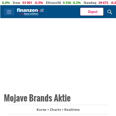
0%
Dow
53 901
-0,3%
EStoxx50
6 536
0,2%
Nasdaq
29 672
-0,2%
Depot
Mojave Brands Aktie
Kurse + Charts + Realtime