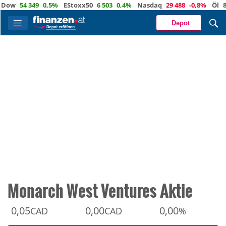
w
54 349
0,5%
EStoxx50
6 503
0,4%
Nasdaq
29 488
-0,8%
Öl
80,1
Depot
Monarch West Ventures Aktie
0,05
0,00
0,00
CAD
CAD
%