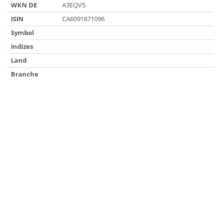
WKN DE
A3EQV5
ISIN
CA6091871096
Symbol
Indizes
Land
Branche