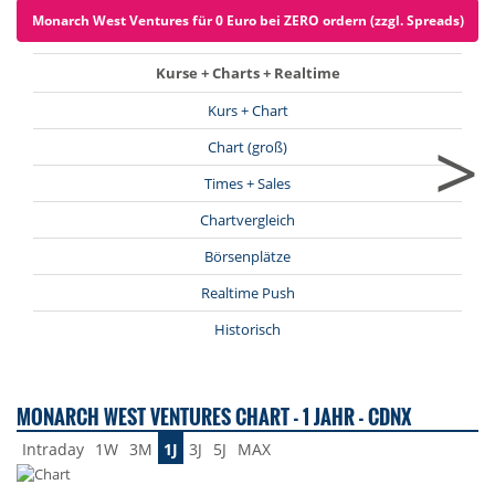
Monarch West Ventures für 0 Euro bei ZERO ordern (zzgl. Spreads)
Kurse + Charts + Realtime
Kurs + Chart
>
Chart (groß)
Times + Sales
Chartvergleich
Börsenplätze
Realtime Push
Historisch
MONARCH WEST VENTURES CHART - 1 JAHR - CDNX
Intraday
1W
3M
1J
3J
5J
MAX