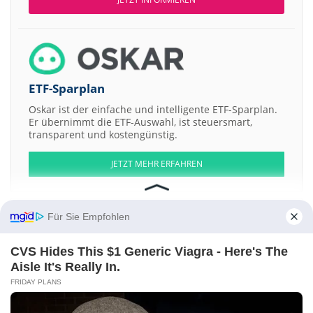
ETF-Sparplan
Oskar ist der einfache und intelligente ETF-Sparplan.
Er übernimmt die ETF-Auswahl, ist steuersmart,
transparent und kostengünstig.
JETZT MEHR ERFAHREN
Für Sie Empfohlen
Aktien ATX
DAX
EuroStoxx 50
Dow Jones
NASDAQ 100
Nikkei 225
CVS Hides This $1 Generic Viagra - Here's The
S&P 500
Aisle It's Really In.
FRIDAY PLANS
Weitere Aktien:
American Battery Technology Company Registered Shs
Haymaker
Acquisition Corporation 4 Registered Shs
Betsson AB Redemption