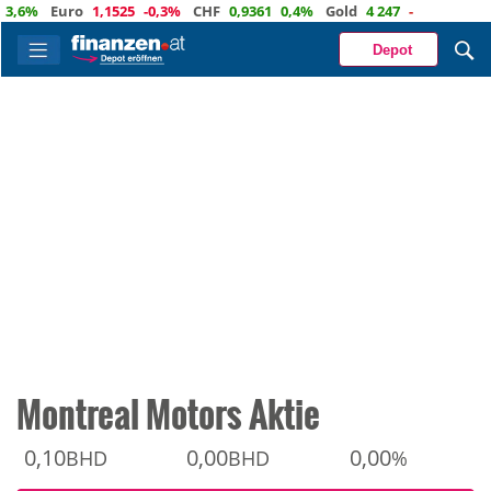
%
Euro
1,1525
-0,3%
CHF
0,9361
0,4%
Gold
4 247
-
Depot
Montreal Motors Aktie
0,10
0,00
0,00
BHD
BHD
%