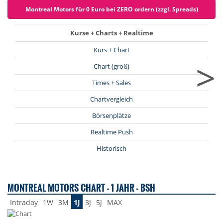
Montreal Motors für 0 Euro bei ZERO ordern (zzgl. Spreads)
Kurse + Charts + Realtime
Kurs + Chart
>
Chart (groß)
Times + Sales
Chartvergleich
Börsenplätze
Realtime Push
Historisch
MONTREAL MOTORS CHART - 1 JAHR - BSH
Intraday
1W
3M
1J
3J
5J
MAX