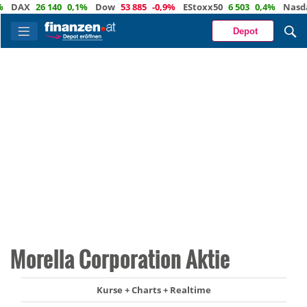
DAX
26 140
0,1%
Dow
53 885
-0,9%
EStoxx50
6 503
0,4%
Nasdaq
Depot
Morella Corporation Aktie
Kurse + Charts + Realtime