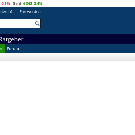
-0,1%
Gold
4 342
2,4%
trieren?
Fan werden
Ratgeber
he
Forum