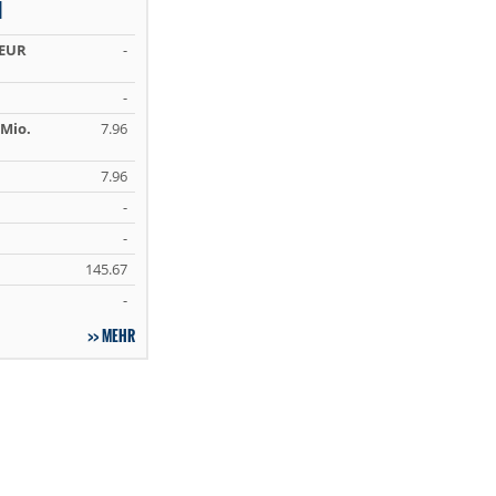
N
 EUR
-
-
Mio.
7.96
7.96
-
-
145.67
-
MEHR