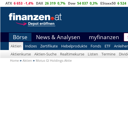
ATX
6 653
-1,4%
DAX
26 319
0,7%
Dow
54 037
0,3%
EStoxx50
6 524
Börse
News & Analysen
myfinanzen
Aktien
Indizes
Zertifikate
Hebelprodukte
Fonds
ETF
Anleihe
Aktienkurse
Aktien-Suche
Realtimekurse
Listen
Termine
Divi
Home
»
Aktien
»
Motus GI Holdings-Aktie