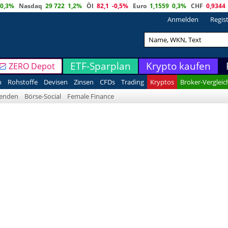
0,3%
Nasdaq
29 722
1,2%
Öl
82,1
-0,5%
Euro
1,1559
0,3%
CHF
0,9344
Anmelden
Regis
ETF-Sparplan
Krypto kaufen
ZERO Depot
n
Rohstoffe
Devisen
Zinsen
CFDs
Trading
Kryptos
Broker-Vergleic
denden
Börse-Social
Female Finance