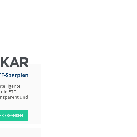
TF-Sparplan
ntelligente
die ETF-
ransparent und
HR ERFAHREN