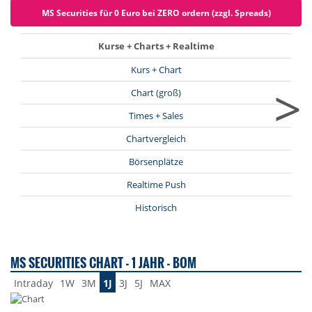
MS Securities für 0 Euro bei ZERO ordern (zzgl. Spreads)
Kurse + Charts + Realtime
Kurs + Chart
>
Chart (groß)
Times + Sales
Chartvergleich
Börsenplätze
Realtime Push
Historisch
MS SECURITIES CHART - 1 JAHR - BOM
Intraday
1W
3M
1J
3J
5J
MAX