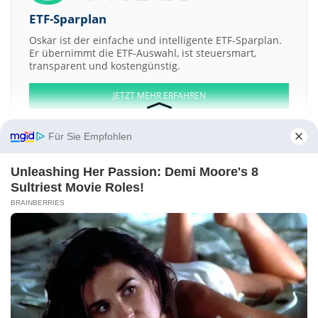
ETF-Sparplan
Oskar ist der einfache und intelligente ETF-Sparplan.
Er übernimmt die ETF-Auswahl, ist steuersmart,
transparent und kostengünstig.
JETZT MEHR ERFAHREN
Für Sie Empfohlen
Unleashing Her Passion: Demi Moore's 8
Aktien ATX
DAX
EuroStoxx 50
Dow Jones
NASDAQ 100
Nikkei 225
Sultriest Movie Roles!
S&P 500
BRAINBERRIES
Weitere Aktien:
Landa App 2 LLC Membership Interest Series -8990 Doris LN-
Pacific
Legend Group
Liberty Media
Adial Pharmaceuticals
Siyata Mobile
Kontakt
-
Impressum
-
Werbung
-
Barrierefreiheit
Sitemap
-
Datenschutz
-
Disclaimer
-
AGB
-
Privatsphäre-Einstellungen