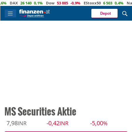
DAX
26 140
0,1%
Dow
53 885
-0,9%
EStoxx50
6 503
0,4%
Nasda
Depot
MS Securities Aktie
7,98
-0,42
-5,00
INR
INR
%