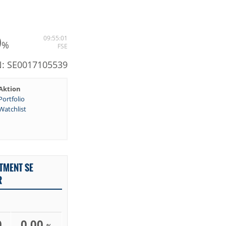
0
09:55:01
%
FSE
N: SE0017105539
Aktion
Portfolio
Watchlist
TMENT SE
R
0
0,00