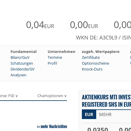
0,04
0,00
0,0
EUR
EUR
WKN DE: A3C9L9 / ISI
Fundamental
Unternehmen
zugeh. Wertpapiere
Bilanz/GuV
Termine
Zertifikate
Schätzungen
Profil
Optionsscheine
Dividende/GV
Knock-Outs
Analysen
örse: FSE ∨
Chartoptionen ∨
AKTIENKURS MTI INVES
REGISTERED SHS IN EU
EUR
MEHR
mehr Nachrichten
0,0350
0,0