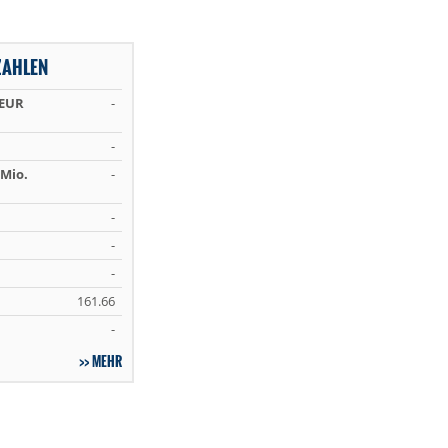
ZAHLEN
 EUR
-
-
Mio.
-
-
-
-
161.66
-
MEHR