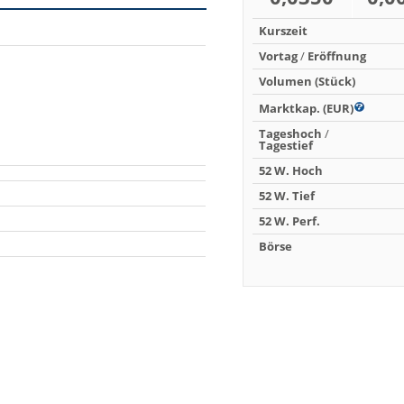
Kurszeit
Vortag
/
Eröffnung
Volumen (Stück)
Marktkap. (EUR)
Tageshoch
/
Tagestief
52 W. Hoch
52 W. Tief
52 W. Perf.
Börse