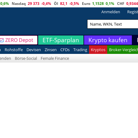
0,6%
Nasdaq
29 373
-0,4%
Öl
82,1
-0,5%
Euro
1,1528
0,1%
CHF
0,9344
Anmelden
Regis
ETF-Sparplan
Krypto kaufen
ZERO Depot
n
Rohstoffe
Devisen
Zinsen
CFDs
Trading
Kryptos
Broker-Vergleic
denden
Börse-Social
Female Finance