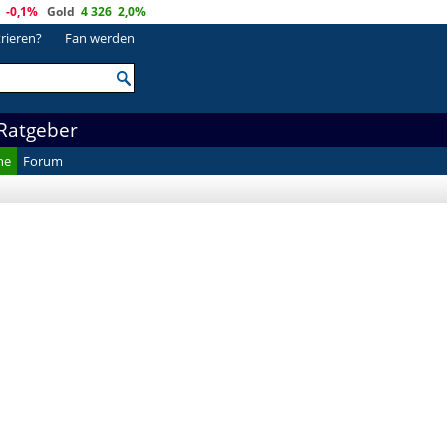
-0,1%
Gold
4 326
2,0%
trieren?
Fan werden
Ratgeber
he
Forum