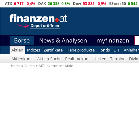
ATX
6 717
-0,4%
DAX
26 358
0,8%
Dow
53 885
-0,9%
EStoxx50
6 544
Börse
News & Analysen
myfinanzen
Aktien
Indizes
Zertifikate
Hebelprodukte
Fonds
ETF
Anleihe
Aktienkurse
Aktien-Suche
Realtimekurse
Listen
Termine
Divi
Home
»
Aktien
»
MTI Investment-Aktie