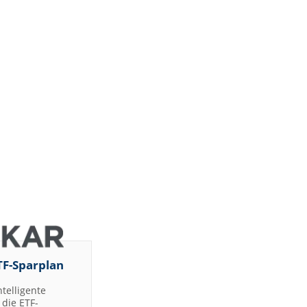
TF-Sparplan
ntelligente
die ETF-