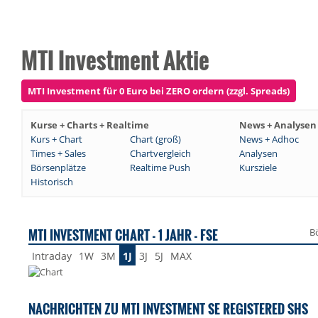
MTI Investment Aktie
MTI Investment für 0 Euro bei ZERO ordern (zzgl. Spreads)
Kurse + Charts + Realtime
News + Analysen
Kurs + Chart
Chart (groß)
News + Adhoc
Times + Sales
Chartvergleich
Analysen
Börsenplätze
Realtime Push
Kursziele
Historisch
MTI INVESTMENT CHART - 1 JAHR - FSE
B
Intraday
1W
3M
1J
3J
5J
MAX
NACHRICHTEN ZU MTI INVESTMENT SE REGISTERED SHS