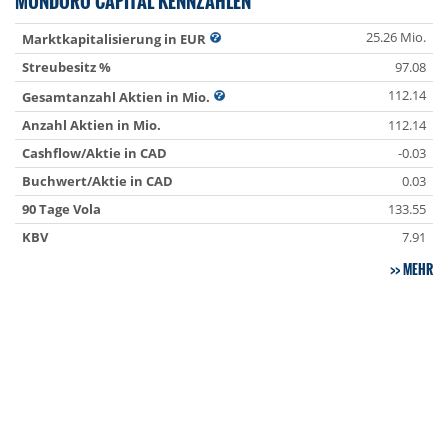
MUNDORO CAPITAL KENNZAHLEN
25.26 Mio.
Marktkapitalisierung in EUR
Streubesitz %
97.08
112.14
Gesamtanzahl Aktien in Mio.
Anzahl Aktien in Mio.
112.14
Cashflow/Aktie in CAD
-0.03
Buchwert/Aktie in CAD
0.03
90 Tage Vola
133.55
KBV
7.91
MEHR