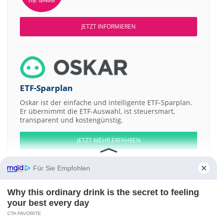
JETZT INFORMIEREN
ETF-Sparplan
Oskar ist der einfache und intelligente ETF-Sparplan.
Er übernimmt die ETF-Auswahl, ist steuersmart,
transparent und kostengünstig.
JETZT MEHR ERFAHREN
Für Sie Empfohlen
Why this ordinary drink is the secret to feeling
Aktien ATX
DAX
EuroStoxx 50
Dow Jones
NASDAQ 100
Nikkei 225
your best every day
S&P 500
CTA FAVORITE