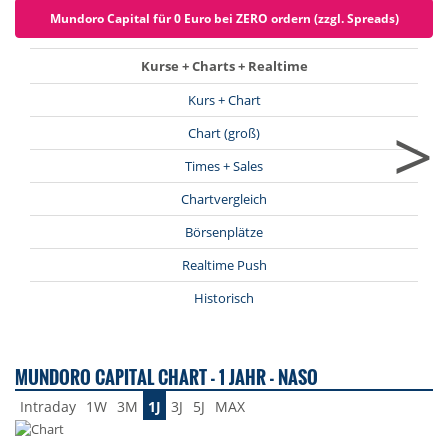
Mundoro Capital für 0 Euro bei ZERO ordern (zzgl. Spreads)
Kurse + Charts + Realtime
Kurs + Chart
>
Chart (groß)
Times + Sales
Chartvergleich
Börsenplätze
Realtime Push
Historisch
MUNDORO CAPITAL CHART - 1 JAHR - NASO
Intraday
1W
3M
1J
3J
5J
MAX