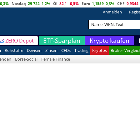
0,3%
Nasdaq
29 722
1,2%
Öl
82,1
-0,5%
Euro
1,1559
0,3%
CHF
0,9344
Anmelden
Regis
ETF-Sparplan
Krypto kaufen
ZERO Depot
n
Rohstoffe
Devisen
Zinsen
CFDs
Trading
Kryptos
Broker-Vergleic
denden
Börse-Social
Female Finance