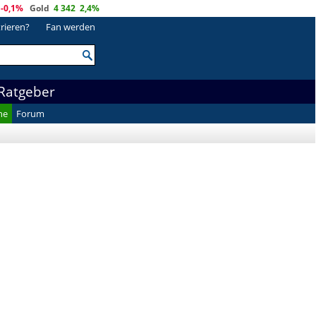
-0,1%
Gold
4 342
2,4%
trieren?
Fan werden
Ratgeber
he
Forum