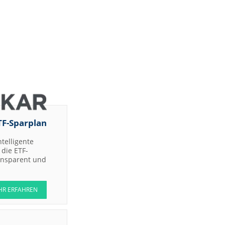
TF-Sparplan
ntelligente
die ETF-
ransparent und
HR ERFAHREN