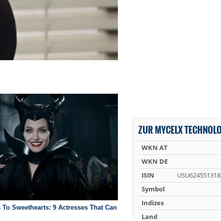
ZUR MYCELX TECHNOLO
WKN AT
WKN DE
ISIN
USU624551318
Symbol
Indizes
Land