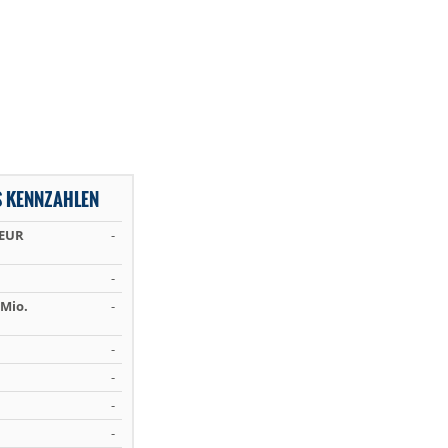
S KENNZAHLEN
 EUR
-
-
Mio.
-
-
-
-
-