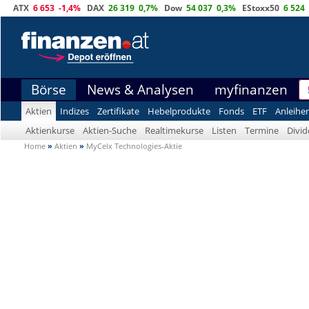
ATX
6 653
-1,4%
DAX
26 319
0,7%
Dow
54 037
0,3%
EStoxx50
6 524
Börse
News & Analysen
myfinanzen
Aktien
Indizes
Zertifikate
Hebelprodukte
Fonds
ETF
Anleihe
Aktienkurse
Aktien-Suche
Realtimekurse
Listen
Termine
Divi
Home
»
Aktien
»
MyCelx Technologies-Aktie