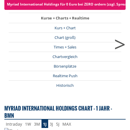
Myriad International Holdings für 0 Euro bei ZERO ordern (zzgl. Spreads
Kurse + Charts + Realtime
Kurs + Chart
>
Chart (groß)
Times + Sales
Chartvergleich
Börsenplätze
Realtime Push
Historisch
MYRIAD INTERNATIONAL HOLDINGS CHART - 1 JAHR -
BMN
Intraday
1W
3M
1J
3J
5J
MAX