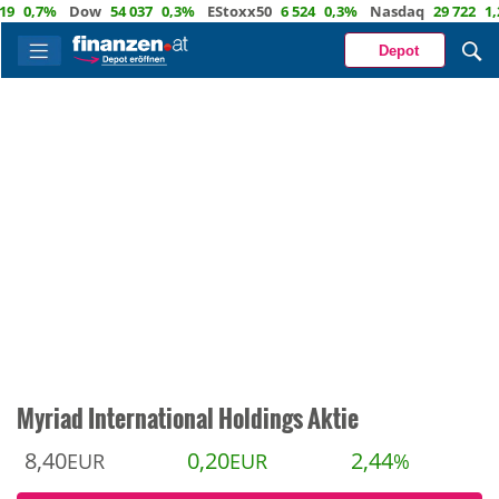
,7%
Dow
54 037
0,3%
EStoxx50
6 524
0,3%
Nasdaq
29 722
1,2%
Depot
Myriad International Holdings Aktie
8,40
0,20
2,44
EUR
EUR
%