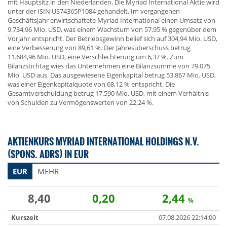
mit Hauptsitz in den Niederlanden. Die Myriad International Aktie wird
unter der ISIN US74365P1084 gehandelt. Im vergangenen
Geschäftsjahr erwirtschaftete Myriad International einen Umsatz von
9.734,96 Mio. USD, was einem Wachstum von 57,95 % gegenüber dem
Vorjahr entspricht. Der Betriebsgewinn belief sich auf 304,94 Mio. USD,
eine Verbesserung von 89,61 %. Der Jahresüberschuss betrug
11.684,96 Mio. USD, eine Verschlechterung um 6,37 %. Zum
Bilanzstichtag wies das Unternehmen eine Bilanzsumme von 79.075
Mio. USD aus. Das ausgewiesene Eigenkapital betrug 53.867 Mio. USD,
was einer Eigenkapitalquote von 68,12 % entspricht. Die
Gesamtverschuldung betrug 17.590 Mio. USD, mit einem Verhältnis
von Schulden zu Vermögenswerten von 22,24 %.
AKTIENKURS MYRIAD INTERNATIONAL HOLDINGS N.V.
(SPONS. ADRS) IN EUR
EUR
MEHR
8,40
0,20
2,44
%
Kurszeit
07.08.2026 22:14:00